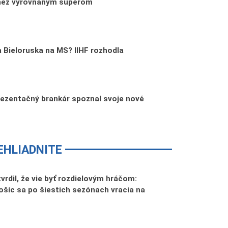
 než vyrovnaným súperom
 Bieloruska na MS? IIHF rozhodla
rezentačný brankár spoznal svoje nové
EHLIADNITE
tvrdil, že vie byť rozdielovým hráčom:
šíc sa po šiestich sezónach vracia na