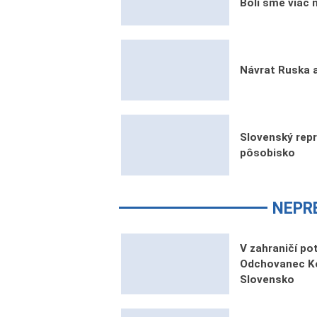
Boli sme viac
Návrat Ruska a
Slovenský rep
pôsobisko
NEPR
V zahraničí po
Odchovanec Ko
Slovensko