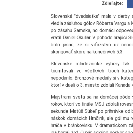
Zdieľajte:
Slovenská "dvadsiatka" mala v derby
viedla zásluhou gólov Róberta Vargu a M
po zásahu Sameka, no domáci odpoveda
vrátil Daniel Okuliar. V pohode hrajúci S
bolo jasné, že si víťazstvo už nene
skorigovať skóre na konečných 5:3.
Slovenské mládežnícke výbery tak 
triumfovali vo všetkých troch kat
nepodarilo. Bronzové medaily si v kategó
ktorí v dueli o 3. miesto zdolali Kanadu 4
Majstrami sveta sa na domácej pôde st
rokov, ktorí vo finále MSJ zdolali rovesn
sekunde Matúš Súkeľ po prihrávke od b
náskok domácich Hrnčirík, ale gól mu 
hráča v bránkovisku. V dramatickom záve
iba hornú žrď. O pár sekúnd neskôr sp