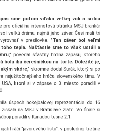
ápas sme potom vďaka veľkej vôli a srdcu
e pre oficiálnu internetovú stránku MSJ brankár
esol veľkú drámu, najmä jeho záver. Česi mali tri
yrovnať v presilovke.
"Ten záver bol veľmi
 toho tepla. Našťastie sme to však ustáli a
hru,"
povedal šťastný hrdina zápasu, ktorého
á bola iba čerešničkou na torte. Dôležité je,
, akým skóre,"
skromne dodal Surák, ktorý si po
re najužitočnejšieho hráča slovenského tímu. V
 USA, ktoré si v zápase o 3. miesto poradili v
0.
ila úspech hokejbalovej reprezentácie do 16
 získala na MSJ v Bratislave zlato. Vo finále si
boji poradili s Kanadou tesne 2:1.
jali hráči "javorového listu", v poslednej tretine