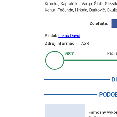
Kromka, Kapralčík - Varga, Šibík, Slezá
Kohút, Fečunda, Hirkala, Ďurkovič, Okuli
Zdieľajte:
Pridal:
Lukáš Dávid
Zdroj informácií:
TASR
D
PODO
Famózny výkon