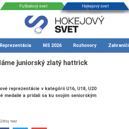
Reprezentácia
MS 2026
Rozhovory
Zahraniči
áme juniorský zlatý hattrick
ové reprezentácie v kategórii U16, U18, U20
té medaile a pridali sa ku svojím seniorským
Zdroj: tasr