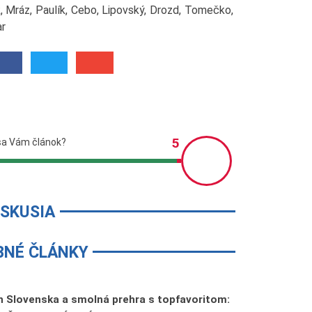
k, Mráz, Paulík, Cebo, Lipovský, Drozd, Tomečko,
ar
ISKUSIA
BNÉ ČLÁNKY
 Slovenska a smolná prehra s topfavoritom: