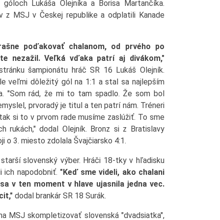
o góloch Lukáša Olejníka a Borisa Martančíka.
ov z MSJ v Českej republike a odplatili Kanade
trašne poďakovať chalanom, od prvého po
te nezažil. Veľká vďaka patrí aj divákom,"
stránku šampionátu hráč SR 16 Lukáš Olejník.
le veľmi dôležitý gól na 1:1 a stal sa najlepším
ja. "Som rád, že mi to tam spadlo. Že som bol
yslel, prvoradý je titul a ten patrí nám. Tréneri
 tak si to v prvom rade musíme zaslúžiť. To sme
ch rukách," dodal Olejník. Bronz si z Bratislavy
i o 3. miesto zdolala Švajčiarsko 4:1.
 starší slovenský výber. Hráči 18-tky v hľadisku
i ich napodobniť.
"Keď sme videli, ako chalani
sa v ten moment v hlave ujasnila jedna vec.
it,"
dodal brankár SR 18 Surák.
na MSJ skompletizovať slovenská "dvadsiatka",