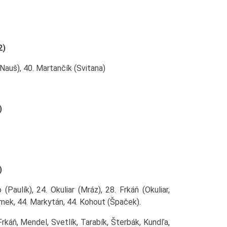
2)
(Nauš), 40. Martančík (Svitana)
)
)
Paulík), 24. Okuliar (Mráz), 28. Frkáň (Okuliar,
Samek, 44. Markytán, 44. Kohout (Špaček).
Frkáň, Mendel, Svetlík, Tarabík, Šterbák, Kundľa,