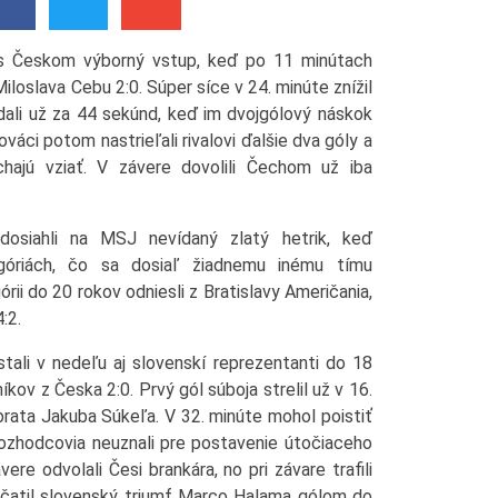
 s Českom výborný vstup, keď po 11 minútach
iloslava Cebu 2:0. Súper síce v 24. minúte znížil
li už za 44 sekúnd, keď im dvojgólový náskok
lováci potom nastrieľali rivalovi ďalšie dva góly a
chajú vziať. V závere dovolili Čechom už iba
dosiahli na MSJ nevídaný zlatý hetrik, keď
egóriách, čo sa dosiaľ žiadnemu inému tímu
rii do 20 rokov odniesli z Bratislavy Američania,
:2.
ali v nedeľu aj slovenskí reprezentanti do 18
íkov z Česka 2:0. Prvý gól súboja strelil už v 16.
rata Jakuba Súkeľa. V 32. minúte mohol poistiť
rozhodcovia neuznali pre postavenie útočiaceho
re odvolali Česi brankára, no pri závare trafili
ečatil slovenský triumf Marco Halama gólom do