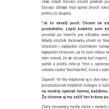
však mladí Slováci otočili priebeh p
Slováci obhájili titul spred dvoch rok
prehru zo skupiny.
"Je to skvelý pocit. Chcem sa s
posledného. Lepší kolektív som eš
povedal po triumfe pre oficiálnu web
Mladý útočník Kežmarku strelil vo finá
strelcom i najlepším útočníkom turna
najlepším strelcom, na to som vôbec nem
nám vraveli, že ak chceme byť majstri,
splnili a podľa mňa je titul v správny
odnáša česká "šestnástka", ktorá v súboj
Úspech 16-tky inšpiroval aj o dva roky
povzbudzovali mladších kolegov a túžil
na modrej spievali hymnu, každému 
Že chceme aj my zažiť ten krásny poc
Zlatý slovenský hetrik môže v nedeľu 