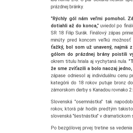
prázdnej bránky.
"Rýchly gól nám veľmi pomohol. Z
dotiahli až do konca,"
uviedol po finál
SR 18 Filip Surák. Finálový zápas prini
minúty pred koncom veľkú možnosť v
ťažký, bol som už unavený, najmä z
gólom do prázdnej brány poistili vý
okrem titulu hriala aj vychytaná nula.
"T
že sme zvíťazili a bolo naozaj jedno
zápase odniesol aj individuálnu cenu p
kategórii do 18 rokov putuje bronz do
zámorskom derby s Kanadou rovnako 2:
Slovenská "osemnástka" tak napodobn
rokov, ktorá pár hodín predtým takisto
slovenská "šestnástka" v dramatickom sú
Po bezgólovej prvej tretine sa vedenia u