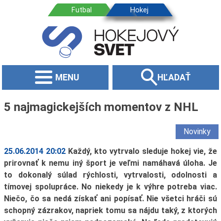
MENU
HĽADAŤ
5 najmagickejších momentov z NHL
Novinky
25.06.2014 20:02
Každý, kto vytrvalo sleduje hokej vie, že
prirovnať k nemu iný šport je veľmi namáhavá úloha. Je
to dokonalý súlad rýchlosti, vytrvalosti, odolnosti a
tímovej spolupráce. No niekedy je k výhre potreba viac.
Niečo, čo sa nedá získať ani popísať. Nie všetci hráči sú
schopný zázrakov, napriek tomu sa nájdu taký, z ktorých