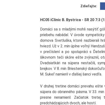
Zdieľajte:
HC05 iClinic B. Bystrica - SR 20 7:3 (1:
Domáci sa s mladými mohli nasýtiť gó
priebehu nabádal. V úvode sympaticky
domova Svetluška, ktoré nazbierali h
hviezd. Už v 2. min úplne voľný Handzuš v
v prečíslení a po spolupráci s Ďatel
šikovnom teči skóre ešte zvýraznil, ot
Dvadsiatkári na súpera nestačili, sym
brejkov. V 8. min Briestenský dokorčuľo
M. Sukeľ namieril v ďalšej šanci vedľa.
V druhej tretine domáci prevahu ešte v
súpera do obranného pásma. V 33. min b
presne nenamieril. Začiatok tretej
predchádzajúcich dvoch, ale hostí.