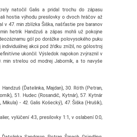
ely natočil Galis a pridal trochu do zápasu
ali hostia výhodu presilovky o dvoch hráčov až
l v 47. min zblízka Šiška, našťastie pre baranov
. min hetrik Handzuš a zápas mohli už pokojne
 videozáznamu gól po dorážke polovysokého puku
individuálnej akcii pod žŕdku znížil, no gólostroj
efinitívne ukončil. Výsledok napokon zvýraznil v
0. min strelou od modrej Jaborník, a to navyše
. Handzuš (Ďatelinka, Majdan), 30. Róth (Petran,
rník), 51. Hudec (Rosandič, Kytnár), 57. Kytnár
 Mikula) - 42. Galis Košecký), 47. Šiška (Hrušík),
er, vylúčení 4:3, presilovky 1:1, v oslabení 0:0,
 Ďatelinka, Sandgren, Petran, Šmach, Gründling,