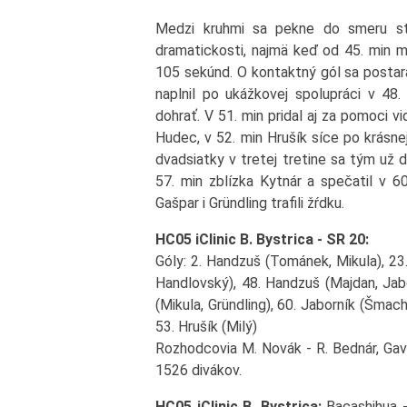
Medzi kruhmi sa pekne do smeru str
dramatickosti, najmä keď od 45. min m
105 sekúnd. O kontaktný gól sa postara
naplnil po ukážkovej spolupráci v 48
dohrať. V 51. min pridal aj za pomoci
Hudec, v 52. min Hrušík síce po krásnej 
dvadsiatky v tretej tretine sa tým už d
57. min zblízka Kytnár a spečatil v 6
Gašpar i Gründling trafili žŕdku.
HC05 iClinic B. Bystrica - SR 20:
Góly: 2. Handzuš (Tománek, Mikula), 23
Handlovský), 48. Handzuš (Majdan, Jabo
(Mikula, Gründling), 60. Jaborník (Šmach,
53. Hrušík (Milý)
Rozhodcovia M. Novák - R. Bednár, Gavali
1526 divákov.
HC05 iClinic B. Bystrica:
Bacashihua -