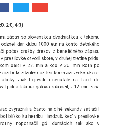
0, 2:0, 4:3)
lmi, zápas so slovenskou dvadsiatkou k takému
 odznel dar klubu 1000 eur na konto detského
ráči počas dražby dresov z benefičného zápasu
 presilovke otvoril skóre, v druhej tretine pridal
inkom ďalší v 23. min a keď v 30. min Róth po
ázna bola zdanlivo už len konečná výška skóre.
paticky však bojovali a neustále sa tlačili do
val puk a takmer gólovo zakončil, v 12. min zasa
iac zvýraznili a často na dlhé sekundy zatlačili
ol blízko ku hetriku Handzuš, keď v presilovke
 tretiny nepoznačil gól domácich tak ako v