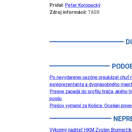
Pridal:
Peter Koropecký
Zdroj informácií:
TASR
D
PODO
Po nevydarenej sezóne preukázal chuť na
exreprezentanta a dvojnásobného majst
Presne zapadá do profilu hráča, akého hľ
posilu
Prešov vymenil za Košice: Oceliari privi
NEPR
Výkonný riaditeľ HKM Zvolen Brumerčík: 