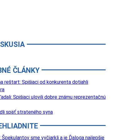
ISKUSIA
BNÉ ČLÁNKY
 reštart: Spišiaci od konkurenta dotiahli
ra
adali: Spišiaci ulovili dobre známu reprezentačnú
edli späť strateného syna
EHLIADNITE
Špekulantov sme vyčiarkli a je Ďaloga najlepšie