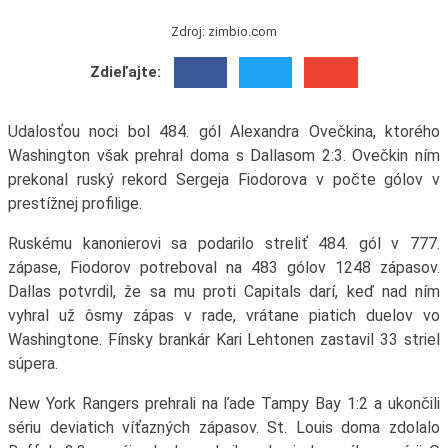
Zdroj: zimbio.com
Zdieľajte:
Udalosťou noci bol 484. gól Alexandra Ovečkina, ktorého
Washington však prehral doma s Dallasom 2:3. Ovečkin ním
prekonal ruský rekord Sergeja Fiodorova v počte gólov v
prestížnej profilige.
Ruskému kanonierovi sa podarilo streliť 484. gól v 777.
zápase, Fiodorov potreboval na 483 gólov 1248 zápasov.
Dallas potvrdil, že sa mu proti Capitals darí, keď nad ním
vyhral už ôsmy zápas v rade, vrátane piatich duelov vo
Washingtone. Fínsky brankár Kari Lehtonen zastavil 33 striel
súpera.
New York Rangers prehrali na ľade Tampy Bay 1:2 a ukončili
sériu deviatich víťazných zápasov. St. Louis doma zdolalo