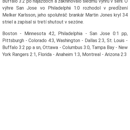
Buffalo 3:2 po nájazdoch a zaknihovalo siedmu výhru v sérii. O
výhre San Jose vo Philadelphii 1:0 rozhodol v predĺžení
Melker Karlsson, jeho spoluhráč brankár Martin Jones kryl 34
striel a zapísal si tretí shutout v sezóne.
Boston - Minnesota 4:2, Philadelphia - San Jose 0:1 pp,
Pittsburgh - Colorado 4:3, Washington - Dallas 2:3, St. Louis -
Buffalo 3:2 pp a sn, Ottawa - Columbus 3:0, Tampa Bay - New
York Rangers 2:1, Florida - Anaheim 1:3, Montreal - Arizona 2:3