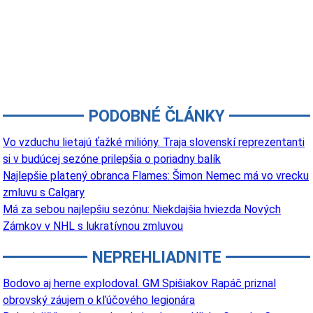
PODOBNÉ ČLÁNKY
Vo vzduchu lietajú ťažké milióny. Traja slovenskí reprezentanti
si v budúcej sezóne prilepšia o poriadny balík
Najlepšie platený obranca Flames: Šimon Nemec má vo vrecku
zmluvu s Calgary
Má za sebou najlepšiu sezónu: Niekdajšia hviezda Nových
Zámkov v NHL s lukratívnou zmluvou
NEPREHLIADNITE
Bodovo aj herne explodoval. GM Spišiakov Rapáč priznal
obrovský záujem o kľúčového legionára