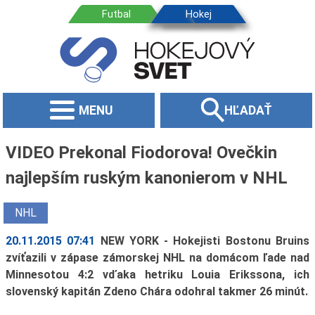
MENU
HĽADAŤ
VIDEO Prekonal Fiodorova! Ovečkin
najlepším ruským kanonierom v NHL
NHL
20.11.2015 07:41
NEW YORK - Hokejisti Bostonu Bruins
zvíťazili v zápase zámorskej NHL na domácom ľade nad
Minnesotou 4:2 vďaka hetriku Louia Erikssona, ich
slovenský kapitán Zdeno Chára odohral takmer 26 minút.