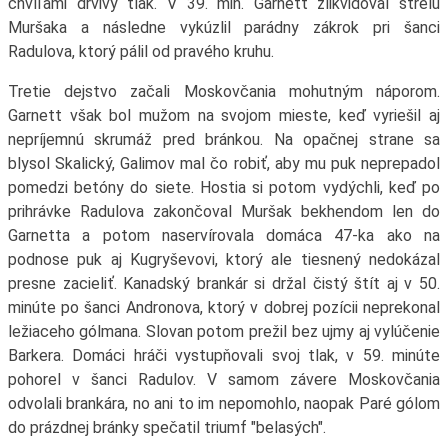
chvíľami drvivý tlak. V 39. min. Garnett zlikvidoval strelu
Muršaka a následne vykúzlil parádny zákrok pri šanci
Radulova, ktorý pálil od pravého kruhu.
Tretie dejstvo začali Moskovčania mohutným náporom.
Garnett však bol mužom na svojom mieste, keď vyriešil aj
nepríjemnú skrumáž pred bránkou. Na opačnej strane sa
blysol Skalický, Galimov mal čo robiť, aby mu puk neprepadol
pomedzi betóny do siete. Hostia si potom vydýchli, keď po
prihrávke Radulova zakončoval Muršak bekhendom len do
Garnetta a potom naservírovala domáca 47-ka ako na
podnose puk aj Kugryševovi, ktorý ale tiesnený nedokázal
presne zacieliť. Kanadský brankár si držal čistý štít aj v 50.
minúte po šanci Andronova, ktorý v dobrej pozícii neprekonal
ležiaceho gólmana. Slovan potom prežil bez ujmy aj vylúčenie
Barkera. Domáci hráči vystupňovali svoj tlak, v 59. minúte
pohorel v šanci Radulov. V samom závere Moskovčania
odvolali brankára, no ani to im nepomohlo, naopak Paré gólom
do prázdnej bránky spečatil triumf "belasých".