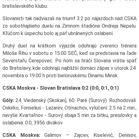
bratislavského klubu.
Slovanisti tak nadviazali na triumf 3:2 po nájazdoch nad CSKA
zo sobotňajšieho duelu na Zimnom štadióne Ondreja Nepelu.
Kľúčom k úspechu bolo aj päť ubránených oslabení.
Druhý duel na krátkom výjazde odohrajú zverenci trénera
Miloša Říhu v sobotu o 15.00 SEČ, keď sa predstavia na ľade
Severstaľu Čerepovec. Po ňom sa hráči Slovana vrátia späť
do Bratislavy, kde odohrajú najbližší domáci zápas v utorok 24.
novembra o 19.00 h proti bieloruskému Dinamu Minsk.
CSKA Moskva - Slovan Bratislava 0:2 (0:0, 0:1, 0:1)
Góly:
24. Viedenský (Skokan), 60. Paré (Surový). Rozhodovali:
Oskirko, Fonselius - Lazarev, Otmachov, vylúčení: 2:5 na 2 min.,
navyše Kvartaľnov - Surový obaja 5 min za bitku, presilovky a
oslabenia: 0:0, 3956 divákov.
CSKA Moskva:
Galimov – Zajcev, Kiselevič, Denisov,