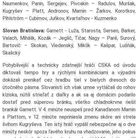
Naumenkov, Panin, Sergejev, Pivcakin – Radulov, Muršak,
Kugryšev – Platt, Andronov, Mamin – Žarkov, Korotkov,
Pihlström – Ľubimov, Juňkov, Kvartaľnov - Kuzmenko
Slovan Bratislava:
Garnett - Luža, Starosta, Sersen, Barker,
Valach, Mihálik, Kozák – Jeglič, Tičar, Nagy – Paré, Surový,
Bartovič – Skokan, Viedenský, Miklík – Kašpar, Lušňák,
Skalický
Pohyblivejší a technicky zdatnejší hráči CSKA od úvodu
diktovali tempo hry a rýchlymi kombináciami a výpadmi
dokázali prenikať cez hradbu tiel v bielych dresoch do
útočného pásma. Slovanisti ich však umne vytláčali do rohov
klziska, nútili strieľať z diaľky a ak sa aj domácim podarilo
dostať pred súperovu bránku, všetko chladnokrvne riešil
brankár Garnett. V 4. minúte neuspeli pred Kanaďanom Mamin
s Plattom, v 12. minúte nepriniesla zmenu skóre ani strela
švihom Kugryševa. Ten istý hráč vypálil nebezpečne aj o dve
minúty neskôr spoza ľavého kruhu na vhadzovanie, jeho pokus