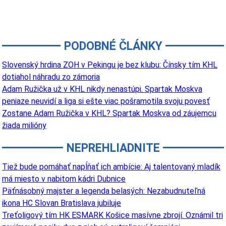
PODOBNÉ ČLÁNKY
Slovenský hrdina ZOH v Pekingu je bez klubu: Čínsky tím KHL
dotiahol náhradu zo zámoria
Adam Ružička už v KHL nikdy nenastúpi. Spartak Moskva
peniaze neuvidí a liga si ešte viac pošramotila svoju povesť
Zostane Adam Ružička v KHL? Spartak Moskva od záujemcu
žiada milióny
NEPREHLIADNITE
Tiež bude pomáhať napĺňať ich ambície: Aj talentovaný mladík
má miesto v nabitom kádri Dubnice
Päťnásobný majster a legenda belasých: Nezabudnuteľná
ikona HC Slovan Bratislava jubiluje
Treťoligový tím HK ESMARK Košice masívne zbrojí. Oznámil tri