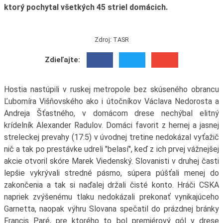
ktorý pochytal všetkých 45 striel domácich.
Zdroj: TASR
Zdieľajte:
Hostia nastúpili v ruskej metropole bez skúseného obrancu
Ľubomíra Višňovského ako i útočníkov Václava Nedorosta a
Andreja Šťastného, v domácom drese nechýbal elitný
krídelník Alexander Radulov. Domáci favorit z hernej a jasnej
streleckej prevahy (17:5) v úvodnej tretine nedokázal vyťažič
nič a tak po prestávke udreli "belasí", keď z ich prvej vážnejšej
akcie otvoril skóre Marek Viedenský. Slovanisti v druhej časti
lepšie vykrývali stredné pásmo, súpera púšťali menej do
zakončenia a tak si naďalej držali čisté konto. Hráči CSKA
napriek zvýšenému tlaku nedokázali prekonať vynikajúceho
Garnetta, naopak výhru Slovana spečatil do prázdnej bránky
Francis Paré, pre ktorého to bol premiérový gól v drese