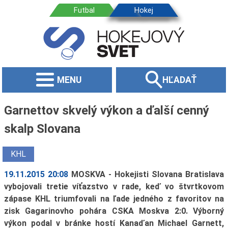
MENU
HĽADAŤ
Garnettov skvelý výkon a ďalší cenný
skalp Slovana
KHL
19.11.2015 20:08
MOSKVA - Hokejisti Slovana Bratislava
vybojovali tretie víťazstvo v rade, keď vo štvrtkovom
zápase KHL triumfovali na ľade jedného z favoritov na
zisk Gagarinovho pohára CSKA Moskva 2:0. Výborný
výkon podal v bránke hostí Kanaďan Michael Garnett,