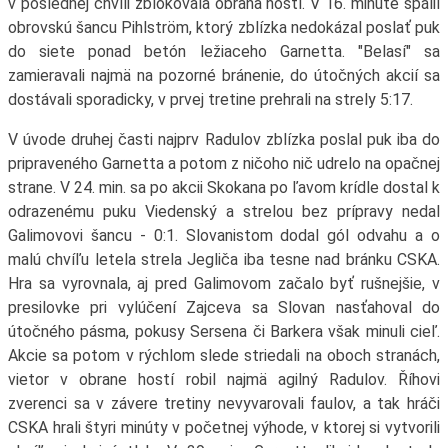
v poslednej chvíli zblokovala obrana hostí. V 16. minúte spálil
obrovskú šancu Pihlström, ktorý zblízka nedokázal poslať puk
do siete ponad betón ležiaceho Garnetta. "Belasí" sa
zamieravali najmä na pozorné bránenie, do útočných akcií sa
dostávali sporadicky, v prvej tretine prehrali na strely 5:17.
V úvode druhej časti najprv Radulov zblízka poslal puk iba do
pripraveného Garnetta a potom z ničoho nič udrelo na opačnej
strane. V 24. min. sa po akcii Skokana po ľavom krídle dostal k
odrazenému puku Viedenský a strelou bez prípravy nedal
Galimovovi šancu - 0:1. Slovanistom dodal gól odvahu a o
malú chvíľu letela strela Jegliča iba tesne nad bránku CSKA.
Hra sa vyrovnala, aj pred Galimovom začalo byť rušnejšie, v
presilovke pri vylúčení Zajceva sa Slovan nasťahoval do
útočného pásma, pokusy Sersena či Barkera však minuli cieľ.
Akcie sa potom v rýchlom slede striedali na oboch stranách,
vietor v obrane hostí robil najmä agilný Radulov. Říhovi
zverenci sa v závere tretiny nevyvarovali faulov, a tak hráči
CSKA hrali štyri minúty v početnej výhode, v ktorej si vytvorili