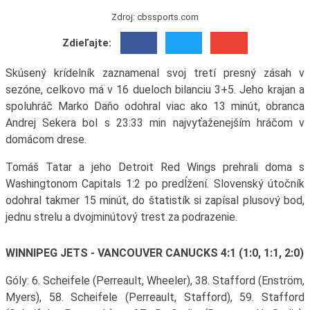
Zdroj: cbssports.com
Zdieľajte:
Skúsený krídelník zaznamenal svoj tretí presný zásah v
sezóne, celkovo má v 16 dueloch bilanciu 3+5. Jeho krajan a
spoluhráč Marko Daňo odohral viac ako 13 minút, obranca
Andrej Sekera bol s 23:33 min najvyťaženejším hráčom v
domácom drese.
Tomáš Tatar a jeho Detroit Red Wings prehrali doma s
Washingtonom Capitals 1:2 po predĺžení. Slovenský útočník
odohral takmer 15 minút, do štatistík si zapísal plusový bod,
jednu strelu a dvojminútový trest za podrazenie.
WINNIPEG JETS - VANCOUVER CANUCKS 4:1 (1:0, 1:1, 2:0)
Góly: 6. Scheifele (Perreault, Wheeler), 38. Stafford (Enström,
Myers), 58. Scheifele (Perreault, Stafford), 59. Stafford