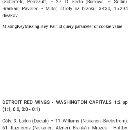
(Scheifele, Perreault) – 27. D. Sedin (Burrows, H. Sedin).
Brankári: Pavelec - Miller, strely na bránku: 34:30, 15.294
divákov
DETROIT RED WINGS - WASHINGTON CAPITALS 1:2 pp
(1:1, 0:0, 0:0 - 0:1)
Góly: 3. Larkin (Dacjuk) – 11. Williams (Niskanen, Bäckström),
61. Kuznecov (Niskanen, Alzner). Brankári: Mrázek - Holtby,