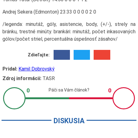
Andrej Sekera (Edmonton) 23:33 0 0 0 0 2 0
/legenda: minutáž, góly, asistencie, body, (+/-), strely na
bránku, trestné minúty. brankári: minutáž, počet inkasovaných
gólov/počet striel, percentuálna úspešnosť zásahov/
Zdieľajte:
Pridal:
Kamil Dobrovský
Zdroj informácií:
TASR
DISKUSIA