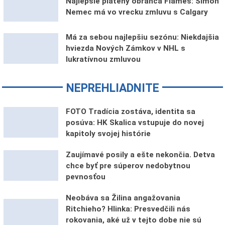
Najlepšie platený obranca Flames: Šimon
Nemec má vo vrecku zmluvu s Calgary
Má za sebou najlepšiu sezónu: Niekdajšia
hviezda Nových Zámkov v NHL s
lukratívnou zmluvou
NEPREHLIADNITE
FOTO Tradícia zostáva, identita sa
posúva: HK Skalica vstupuje do novej
kapitoly svojej histórie
Zaujímavé posily a ešte nekončia. Detva
chce byť pre súperov nedobytnou
pevnosťou
Neobáva sa Žilina angažovania
Ritchieho? Hlinka: Presvedčili nás
rokovania, aké už v tejto dobe nie sú