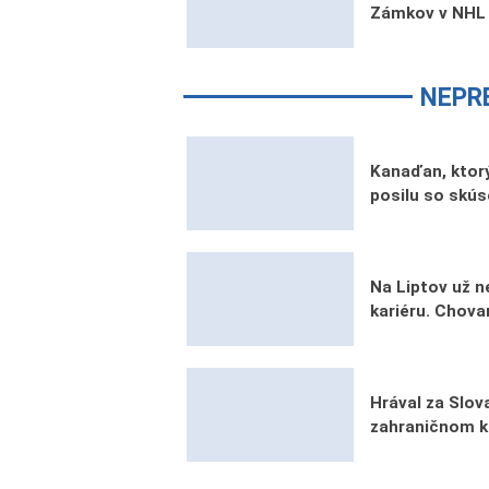
Zámkov v NHL 
NEPR
Kanaďan, ktorý
posilu so skú
Na Liptov už n
kariéru. Chova
Hrával za Slova
zahraničnom k