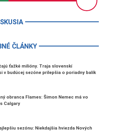
ISKUSIA
BNÉ ČLÁNKY
tajú ťažké milióny. Traja slovenskí
si v budúcej sezóne prilepšia o poriadny balík
tený obranca Flames: Šimon Nemec má vo
s Calgary
jlepšiu sezónu: Niekdajšia hviezda Nových