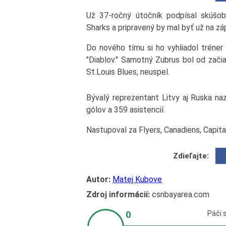
Už 37-ročný útočník podpísal skúšo
Sharks a pripravený by mal byť už na z
Do nového tímu si ho vyhliadol tréner 
"Diablov." Samotný Zubrus bol od začia
St.Louis Blues, neuspel.
Bývalý reprezentant Litvy aj Ruska naz
gólov a 359 asistencií.
Nastupoval za Flyers, Canadiens, Capital
Zdieľajte:
Autor:
Matej Kubove
Zdroj informácií:
csnbayarea.com