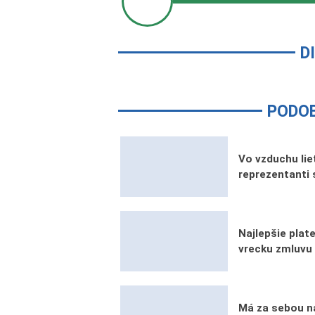
D
PODO
Vo vzduchu lie
reprezentanti 
Najlepšie pla
vrecku zmluvu 
Má za sebou na