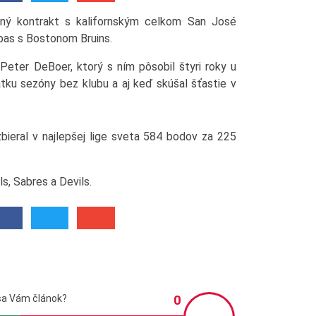
bný kontrakt s kalifornským celkom San José
ápas s Bostonom Bruins.
Peter DeBoer, ktorý s ním pôsobil štyri roky u
tku sezóny bez klubu a aj keď skúšal šťastie v
bieral v najlepšej lige sveta 584 bodov za 225
s, Sabres a Devils.