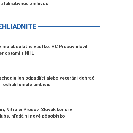
s lukratívnou zmluvou
EHLIADNITE
 má absolútne všetko: HC Prešov ulovil
senosťami z NHL
echodia len odpadlíci alebo veteráni dohrať
n odhalil smelé ambície
n, Nitru či Prešov. Slovák končí v
lube, hľadá si nové pôsobisko