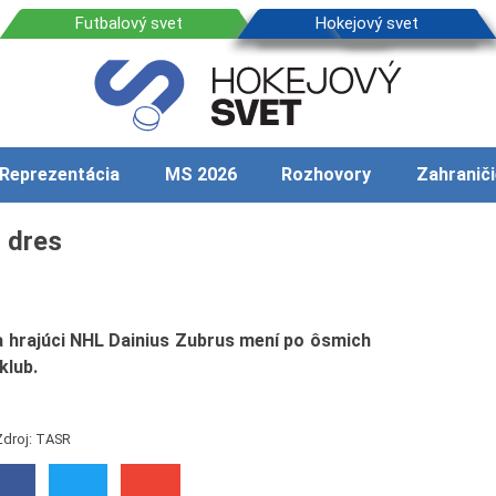
Reprezentácia
MS 2026
Rozhovory
Zahraniči
 dres
a hrajúci NHL Dainius Zubrus mení po ôsmich
klub.
Zdroj: TASR