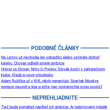
PODOBNÉ ČLÁNKY
Na Liptov už nechodia len odpadlíci alebo veteráni dohrať
kariéru. Chovan odhalil smelé ambície
Hrával za Slovan, Nitru či Prešov. Slovák končí v zahraničnom
klube, hľadá si nové pôsobisko
Adam Ružička už v KHL nikdy nenastúpi. Spartak Moskva
peniaze neuvidí a liga si ešte viac pošramotila svoju povesť
NEPREHLIADNITE
Tiež bude pomáhať napĺňať ich ambície: Aj talentovaný mladík