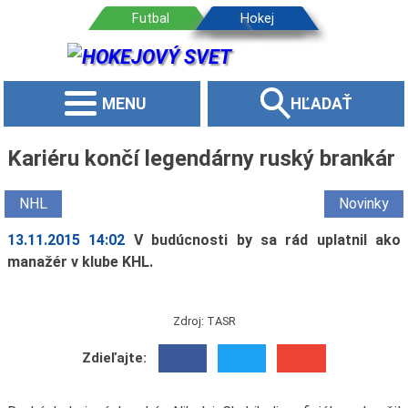
MENU
HĽADAŤ
Kariéru končí legendárny ruský brankár
NHL
Novinky
13.11.2015 14:02
V budúcnosti by sa rád uplatnil ako
manažér v klube KHL.
Zdroj: TASR
Zdieľajte: