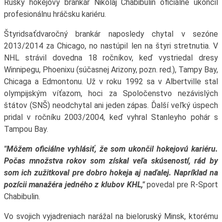
Ruský hokejový brankár Nikolaj Chabibulin oficiálne ukončil
profesionálnu hráčsku kariéru.
Štyridsaťdvaročný brankár naposledy chytal v sezóne
2013/2014 za Chicago, no nastúpil len na štyri stretnutia. V
NHL strávil dovedna 18 ročníkov, keď vystriedal dresy
Winnipegu, Phoenixu (súčasnej Arizony, pozn. red.), Tampy Bay,
Chicaga a Edmontonu. Už v roku 1992 sa v Albertville stal
olympijským víťazom, hoci za Spoločenstvo nezávislých
štátov (SNŠ) neodchytal ani jeden zápas. Ďalší veľký úspech
pridal v ročníku 2003/2004, keď vyhral Stanleyho pohár s
Tampou Bay.
"Môžem oficiálne vyhlásiť, že som ukončil hokejovú kariéru.
Počas množstva rokov som získal veľa skúseností, rád by
som ich zužitkoval pre dobro hokeja aj naďalej. Napríklad na
pozícii manažéra jedného z klubov KHL,"
povedal pre R-Sport
Chabibulin.
Vo svojich vyjadreniach narážal na bieloruský Minsk, ktorému