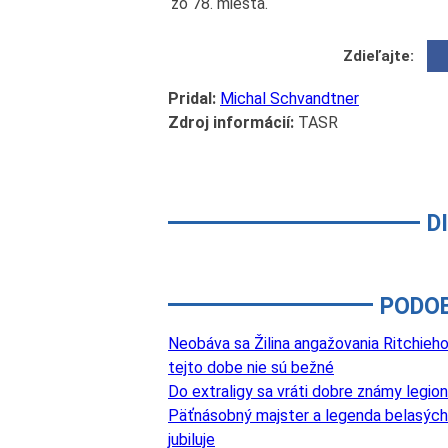
zo 78. miesta.
Zdieľajte:
Pridal:
Michal Schvandtner
Zdroj informácií:
TASR
D
PODO
Neobáva sa Žilina angažovania Ritchieho?
tejto dobe nie sú bežné
Do extraligy sa vráti dobre známy legi
Päťnásobný majster a legenda belasých
jubiluje