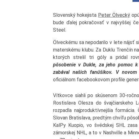
Slovenský hokejista
Peter Ölvecký
opúš
bude ďalej pokračovať v najvyššej čes
Steel.
Ölveckému sa nepodarilo v lete nájsť 
materskému klubu. Za Duklu Trenčín nas
ktorých strelil tri góly a pridal ro
pôsobenie v Dukle, za jeho pomoc k 
zabával našich fanúšikov. V novom 
oficiálnom facebookovom profile gener
Vítkovce siahli po skúsenom 30-ročn
Rostislava Olesza do švajčiarskeho La
rozpadla najproduktívnejšia formácia.
Slovan Bratislava, predtým chvíľu pôsobi
KalPy Kuopio, vo švédskej SHL zasa 
zámorskej NHL, a to v Nashville a Minn