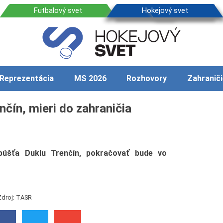
Reprezentácia
MS 2026
Rozhovory
Zahraniči
čín, mieri do zahraničia
púšťa Duklu Trenčín, pokračovať bude vo
Zdroj: TASR