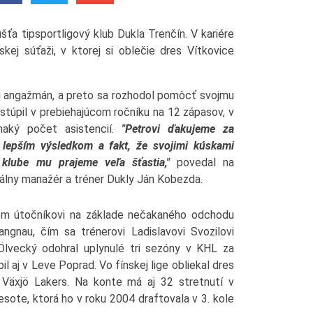
ťa tipsportligový klub Dukla Trenčín. V kariére
kej súťaži, v ktorej si oblečie dres Vítkovice
si angažmán, a preto sa rozhodol pomôcť svojmu
túpil v prebiehajúcom ročníku na 12 zápasov, v
vnaký počet asistencií.
"Petrovi ďakujeme za
lepším výsledkom a fakt, že svojimi kúskami
klube mu prajeme veľa šťastia,"
povedal na
álny manažér a tréner Dukly Ján Kobezda.
om útočníkovi na základe nečakaného odchodu
ngnau, čím sa trénerovi Ladislavovi Svozilovi
 Ölvecký odohral uplynulé tri sezóny v KHL za
l aj v Leve Poprad. Vo fínskej lige obliekal dres
Växjö Lakers. Na konte má aj 32 stretnutí v
esote, ktorá ho v roku 2004 draftovala v 3. kole