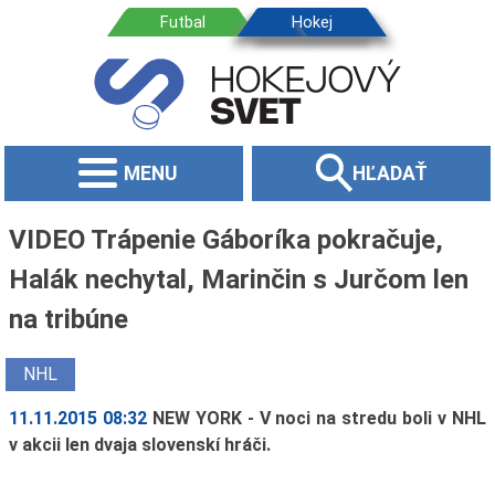
MENU
HĽADAŤ
VIDEO Trápenie Gáboríka pokračuje,
Halák nechytal, Marinčin s Jurčom len
na tribúne
NHL
11.11.2015 08:32
NEW YORK - V noci na stredu boli v NHL
v akcii len dvaja slovenskí hráči.