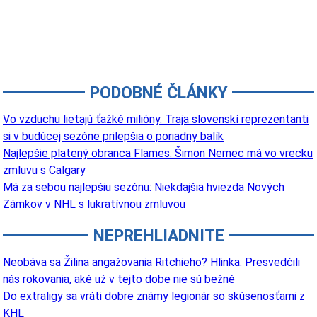
PODOBNÉ ČLÁNKY
Vo vzduchu lietajú ťažké milióny. Traja slovenskí reprezentanti
si v budúcej sezóne prilepšia o poriadny balík
Najlepšie platený obranca Flames: Šimon Nemec má vo vrecku
zmluvu s Calgary
Má za sebou najlepšiu sezónu: Niekdajšia hviezda Nových
Zámkov v NHL s lukratívnou zmluvou
NEPREHLIADNITE
Neobáva sa Žilina angažovania Ritchieho? Hlinka: Presvedčili
nás rokovania, aké už v tejto dobe nie sú bežné
Do extraligy sa vráti dobre známy legionár so skúsenosťami z
KHL