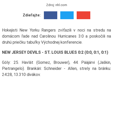
Zdroj: nhl.com
Zdieľajte:
Hokejisti New Yorku Rangers zvíťazili v noci na stredu na
domácom ľade nad Carolinou Hurricanes 3:0 a poskočili na
druhú priečku tabuľky Východnej konferencie.
NEW JERSEY DEVILS - ST. LOUIS BLUES 0:2 (0:0, 0:1, 0:1)
Góly: 25. Havlát (Gomez, Brouwer), 44. Pääjärvi (Jaškin,
Pietrangelo). Brankári: Schneider - Allen, strely na bránku:
24:28, 13.310 divákov.