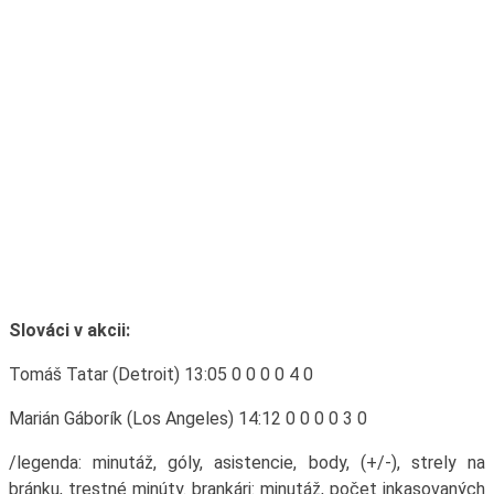
Slováci v akcii:
Tomáš Tatar (Detroit) 13:05 0 0 0 0 4 0
Marián Gáborík (Los Angeles) 14:12 0 0 0 0 3 0
/legenda: minutáž, góly, asistencie, body, (+/-), strely na
bránku, trestné minúty. brankári: minutáž, počet inkasovaných