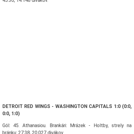
45:30, 14.148 divákov.
DETROIT RED WINGS - WASHINGTON CAPITALS 1:0 (0:0,
0:0, 1:0)
Gól: 45. Athanasiou. Brankári: Mrázek - Holtby, strely na
bránku: 27:38, 20.027 divákov.