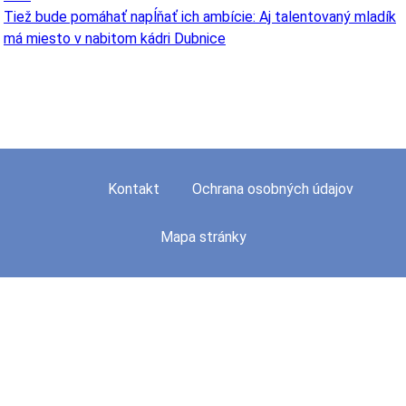
Tiež bude pomáhať napĺňať ich ambície: Aj talentovaný mladík
má miesto v nabitom kádri Dubnice
Kontakt
Ochrana osobných údajov
Mapa stránky