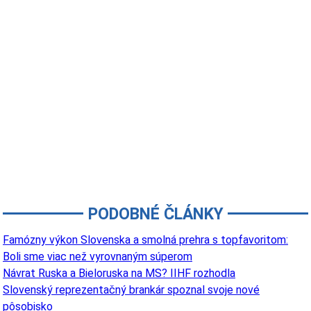
PODOBNÉ ČLÁNKY
Famózny výkon Slovenska a smolná prehra s topfavoritom:
Boli sme viac než vyrovnaným súperom
Návrat Ruska a Bieloruska na MS? IIHF rozhodla
Slovenský reprezentačný brankár spoznal svoje nové
pôsobisko