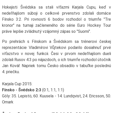
Hokejisti Švédska sa stali víťazmi Karjala Cupu, keď v
nedeľňajšom súboji o celkové prvenstvo zdolali domáce
Fínsko 3:2. Pri rovnosti 6 bodov rozhodol o triumfe "Tre
kronor" na turnaji začleneného do série Euro Hockey Tour
práve lepšie zvládnutý vzájomný zápas so "Suomi".
Po prehrách s Fínskom a Švédskom sa trénerovi českej
reprezentácie Vladimírovi Vůjtekovi podarilo dosiahnuť prvé
víťazstvo v novej funkcii. Česi v prvom nedeľňajšom dueli
zdolali Rusov 4:3 po nájazdoch, o ich triumfe rozhodol útočník
Jan Kovář. Napriek tomu Česko obsadilo v tabuľke poslednú
4. priečku.
Karjala Cup 2015:
Fínsko - Švédsko 2:3
(0:1, 1:1, 1:1)
Góly: 35. Lepistö, 60. Kuusela - 14. Lundqvist, 24. Ericsson, 50.
Omark