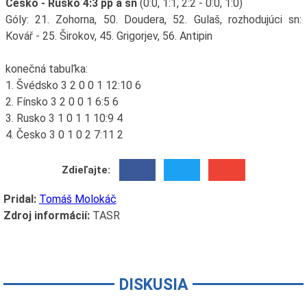
Česko - Rusko 4:3 pp a sn
(0:0, 1:1, 2:2 - 0:0, 1:0)
Góly: 21. Zohorna, 50. Doudera, 52. Gulaš, rozhodujúci sn:
Kovář - 25. Širokov, 45. Grigorjev, 56. Antipin
konečná tabuľka:
1. Švédsko 3 2 0 0 1 12:10 6
2. Fínsko 3 2 0 0 1 6:5 6
3. Rusko 3 1 0 1 1 10:9 4
4. Česko 3 0 1 0 2 7:11 2
Zdieľajte:
Pridal:
Tomáš Molokáč
Zdroj informácií:
TASR
DISKUSIA