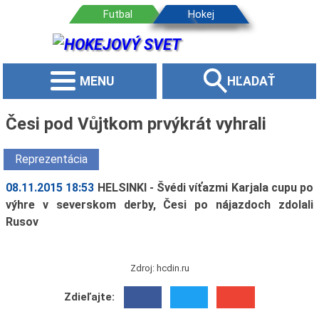
MENU
HĽADAŤ
Česi pod Vůjtkom prvýkrát vyhrali
Reprezentácia
08.11.2015 18:53
HELSINKI - Švédi víťazmi Karjala cupu po
výhre v severskom derby, Česi po nájazdoch zdolali
Rusov
Zdroj: hcdin.ru
Zdieľajte: