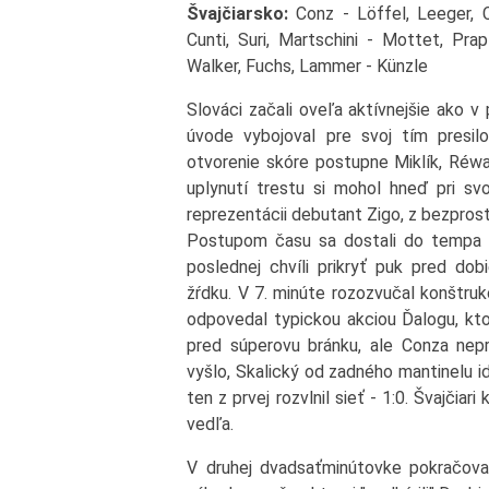
Švajčiarsko:
Conz - Löffel, Leeger, C
Cunti, Suri, Martschini - Mottet, Pra
Walker, Fuchs, Lammer - Künzle
Slováci začali oveľa aktívnejšie ako
úvode vybojoval pre svoj tím presil
otvorenie skóre postupne Miklík, Réway
uplynutí trestu si mohol hneď pri sv
reprezentácii debutant Zigo, z bezprostr
Postupom času sa dostali do tempa aj
poslednej chvíli prikryť puk pred dob
žŕdku. V 7. minúte rozozvučal konštruk
odpovedal typickou akciou Ďalogu, ktor
pred súperovu bránku, ale Conza nep
vyšlo, Skalický od zadného mantinelu i
ten z prvej rozvlnil sieť - 1:0. Švajčiari
vedľa.
V druhej dvadsaťminútovke pokračoval 