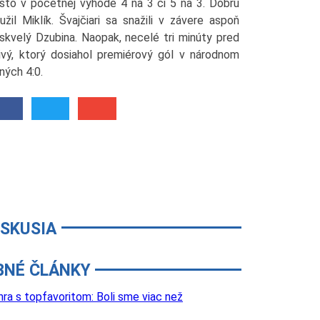
často v početnej výhode 4 na 3 či 5 na 3. Dobrú
l Miklík. Švajčiari sa snažili v závere aspoň
 skvelý Dzubina. Naopak, necelé tri minúty pred
vý, ktorý dosiahol premiérový gól v národnom
ných 4:0.
ISKUSIA
BNÉ ČLÁNKY
a s topfavoritom: Boli sme viac než