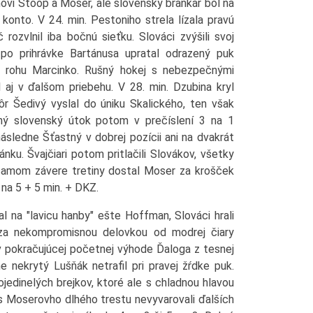
novi Stoop a Moser, ale slovenský brankár bol na
é konto. V 24. min. Pestoniho strela lízala pravú
 rozvlnil iba bočnú sieťku. Slováci zvýšili svoj
 po prihrávke Bartánusa upratal odrazený puk
o rohu Marcinko. Rušný hokej s nebezpečnými
aj v ďalšom priebehu. V 28. min. Dzubina kryl
r Šedivý vyslal do úniku Skalického, ten však
hý slovenský útok potom v prečíslení 3 na 1
sledne Šťastný v dobrej pozícii ani na dvakrát
ku. Švajčiari potom pritlačili Slovákov, všetky
 samom závere tretiny dostal Moser za krošček
na 5 + 5 min. + DKZ.
 na "lavicu hanby" ešte Hoffman, Slováci hrali
onza nekompromisnou delovkou od modrej čiary
 v pokračujúcej početnej výhode Ďaloga z tesnej
ne nekrytý Lušňák netrafil pri pravej žŕdke puk.
ojedinelých brejkov, ktoré ale s chladnou hlavou
čas Moserovho dlhého trestu nevyvarovali ďalších