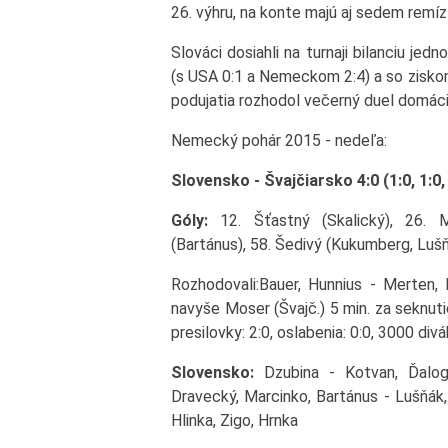
26. výhru, na konte majú aj sedem remíz 
Slováci dosiahli na turnaji bilanciu je
(s USA 0:1 a Nemeckom 2:4) a so ziskom
podujatia rozhodol večerný duel domác
Nemecký pohár 2015 - nedeľa:
Slovensko - Švajčiarsko 4:0 (1:0, 1:0,
Góly:
12. Šťastný (Skalický), 26. M
(Bartánus), 58. Šedivý (Kukumberg, Lušň
Rozhodovali:Bauer, Hunnius - Merten, N
navyše Moser (Švajč.) 5 min. za seknuti
presilovky: 2:0, oslabenia: 0:0, 3000 divá
Slovensko:
Dzubina - Kotvan, Ďaloga
Dravecký, Marcinko, Bartánus - Lušňák,
Hlinka, Zigo, Hrnka