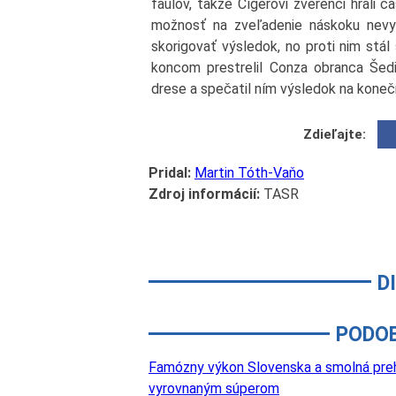
faulov, takže Cígerovi zverenci hrali 
možnosť na zveľadenie náskoku nevyuži
skorigovať výsledok, no proti nim stál
koncom prestrelil Conza obranca Šedi
drese a spečatil ním výsledok na koneč
Zdieľajte:
Pridal:
Martin Tóth-Vaňo
Zdroj informácií:
TASR
D
PODO
Famózny výkon Slovenska a smolná prehr
vyrovnaným súperom