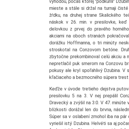
výhodou, počas ktorej "podkúrili" Dzubi
mieste a stále si držal na turnaji čist
žŕdku, na druhej strane Skalického teč
náskok v 26. min. v presilovke, keď
delovkou z prvej do pravého hornéh
akciami na oboch stranách pokračoval 
dorážku Hoffmanna, o tri minúty neskô
stroskotal na Conzovom betóne. Dru
zbytočne prekombinoval celú akciu a ná
nepretlačil puk smerom na Conzovu brán
pokusy ale kryl spoľahlivý Dzubina. V
kľačiaceho a bezmocného súpera trest 
Keďže v úvode tretieho dejstva putoval
presilovku 5 na 3. V nej prepálil C
Dravecký a zvýšil na 3:0. V 47. minúte
blízkosti dorážal len do brvna, násled
Súper sa v oslabení zmohol iba na pár 
vyriešil istý Dzubina. Helvéti sa aj po