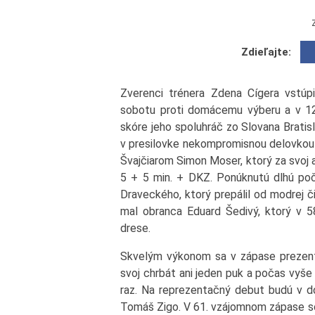
Zdieľajte:
Zverenci trénera Zdena Cígera vstúpi
sobotu proti domácemu výberu a v 12.
skóre jeho spoluhráč zo Slovana Bratisl
v presilovke nekompromisnou delovkou 
Švajčiarom Simon Moser, ktorý za svoj a
5 + 5 min. + DKZ. Ponúknutú dlhú poče
Draveckého, ktorý prepálil od modrej č
mal obranca Eduard Šedivý, ktorý v 5
drese.
Skvelým výkonom sa v zápase prezento
svoj chrbát ani jeden puk a počas vyše
raz. Na reprezentačný debut budú v d
Tomáš Zigo. V 61. vzájomnom zápase so 