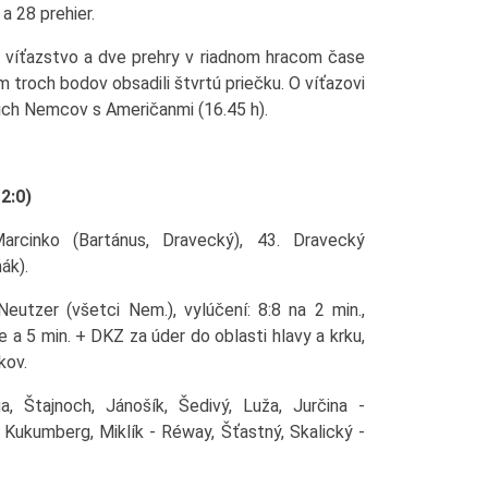
a 28 prehier.
dno víťazstvo a dve prehry v riadnom hracom čase
 troch bodov obsadili štvrtú priečku. O víťazovi
ich Nemcov s Američanmi (16.45 h).
 2:0)
arcinko (Bartánus, Dravecký), 43. Dravecký
ák).
eutzer (všetci Nem.), vylúčení: 8:8 na 2 min.,
e a 5 min. + DKZ za úder do oblasti hlavy a krku,
kov.
, Štajnoch, Jánošík, Šedivý, Luža, Jurčina -
 Kukumberg, Miklík - Réway, Šťastný, Skalický -