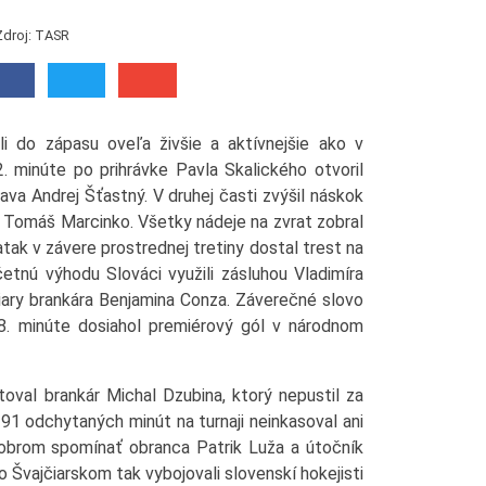
Zdroj: TASR
li do zápasu oveľa živšie a aktívnejšie ako v
 minúte po prihrávke Pavla Skalického otvoril
ava Andrej Šťastný. V druhej časti zvýšil náskok
Tomáš Marcinko. Všetky nádeje na zvrat zobral
tak v závere prostrednej tretiny dostal trest na
tnú výhodu Slováci využili zásluhou Vladimíra
iary brankára Benjamina Conza. Záverečné slovo
8. minúte dosiahol premiérový gól v národnom
val brankár Michal Dzubina, ktorý nepustil za
 91 odchytaných minút na turnaji neinkasoval ani
obrom spomínať obranca Patrik Luža a útočník
Švajčiarskom tak vybojovali slovenskí hokejisti