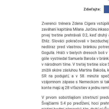
Zdieľajte:
Zverenci trénera Zdena Cígera vstúpil
zaváhaní kapitána Milana Jurčinu inkas
prvej tretine prehrávali 0:2, keď druhý
Ehliz. Slováci pokračovali v bezduchej
nedôraz pred vlastnou bránkou potre
Gogulla. Hráči v bielych dresoch boli 
góle vystriedal Samuela Baroša v bránk
v národnom tíme. V tretej tretine síce S
znížili skóre zásluhou Martina Bakoša,
SR na podujatí, a v 58. minúte speč
vzájomnom zápase s Nemeckom si tak sl
konte majú aj 28 víťazstiev a jednu rem
V prvom sobotňajšom stretnutí predvi
Švajčiarmi 5:4 po predĺžení, hoci preh