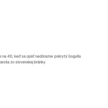
e na 4:0, keď sa opäť nedôrazne pokrytý Gogulla
Baroša zo slovenskej bránky.