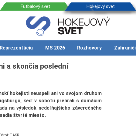
Reprezentácia
MS 2026
Rozhovory
Zahraniči
mi a skončia poslední
kí hokejisti neuspeli ani vo svojom druhom
gsburgu, keď v sobotu prehrali s domácim
ľadu na výsledok nedeľňajšieho záverečného
sadia štvrté miesto.
Zdroj: TASR