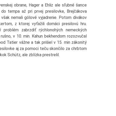
ovenskej obrane, Hager a Ehliz ale sľubné šance
i do tempa až pri prvej presilovke, Brejčákova
 však nemali gólové vyjadrenie. Potom divákov
rtom, z ktorej vyťažili domáci presilovú hru.
ký problém zabrzdiť rýchlonohých nemeckých
 rušno, v 10. min. Kahun bekhendom rozozvučal
pod Tatier vážne a tak prišiel v 15. min zákonitý
esilovke aj za pomoci teču skončilo za chrbtom
ok Schütz, ale zblízka prestrelil.