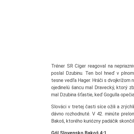
Tréner SR Cíger reagoval na nepriazn
poslal Dzubinu. Ten bol hneď v plnom 
tesne vedľa Hager. Hráči s dvojkrížom n
ojedinelú šancu mal Dravecký, ktorý zb
mal Dzubina šťastie, keď Gogulla opečia
Slováci v tretej časti síce ožili a zrýc
dávno rozhodnuté. V 42. minúte prelom
Bakoš, ktorého kuriózny padáčik skonč
Gól Slovensko Bakoš 4:1