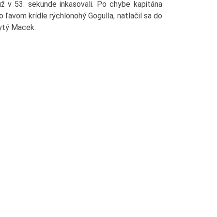
už v 53. sekunde inkasovali. Po chybe kapitána
o ľavom krídle rýchlonohý Gogulla, natlačil sa do
rytý Macek.