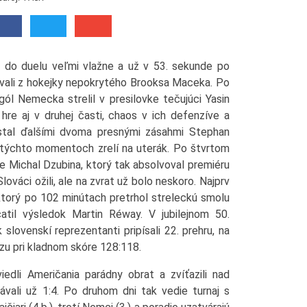
i do duelu veľmi vlažne a už v 53. sekunde po
ovali z hokejky nepokrytého Brooksa Maceka. Po
 gól Nemecka strelil v presilovke tečujúci Yasin
 hre aj v druhej časti, chaos v ich defenzíve a
stal ďalšími dvoma presnými zásahmi Stephan
v týchto momentoch zrelí na uterák. Po štvrtom
e Michal Dzubina, ktorý tak absolvoval premiéru
lováci ožili, ale na zvrat už bolo neskoro. Najprv
 ktorý po 102 minútach pretrhol streleckú smolu
atil výsledok Martin Réway. V jubilejnom 50.
ovenskí reprezentanti pripísali 22. prehru, na
ízu pri kladnom skóre 128:118.
edli Američania parádny obrat a zvíťazili nad
rávali už 1:4. Po druhom dni tak vedie turnaj s