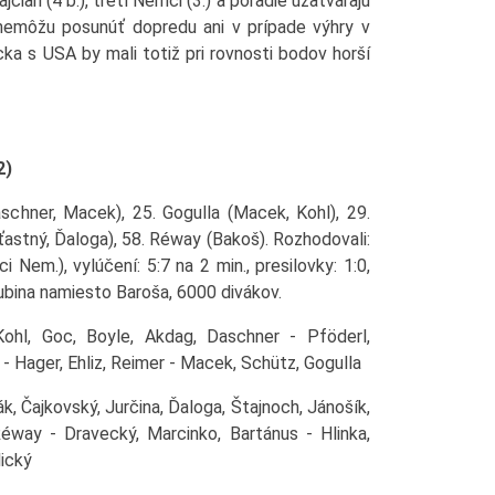
čiari (4 b.), tretí Nemci (3.) a poradie uzatvárajú
 nemôžu posunúť dopredu ani v prípade výhry v
a s USA by mali totiž pri rovnosti bodov horší
2)
aschner, Macek), 25. Gogulla (Macek, Kohl), 29.
ťastný, Ďaloga), 58. Réway (Bakoš). Rozhodovali:
i Nem.), vylúčení: 5:7 na 2 min., presilovky: 1:0,
Dzubina namiesto Baroša, 6000 divákov.
Kohl, Goc, Boyle, Akdag, Daschner - Pföderl,
 - Hager, Ehliz, Reimer - Macek, Schütz, Gogulla
k, Čajkovský, Jurčina, Ďaloga, Štajnoch, Jánošík,
éway - Dravecký, Marcinko, Bartánus - Hlinka,
lický