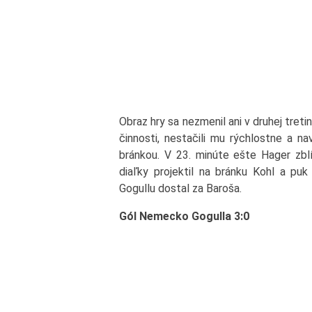
Obraz hry sa nezmenil ani v druhej treti
činnosti, nestačili mu rýchlostne a na
bránkou. V 23. minúte ešte Hager zbl
diaľky projektil na bránku Kohl a pu
Gogullu dostal za Baroša.
Gól Nemecko Gogulla 3:0