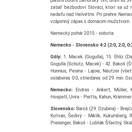
piatimi bodmi zámorský tím, druhí sú Švaj
zatiaľ bezbodoví Slováci, ktorí sa už
nedeľu nad Helvétmi. Pri prehre Nemeck
vzájomný zápas s domácim mužstvom.
Nemecký pohár 2015 - sobota:
Nemecko - Slovensko 4:2 (2:0, 2:0, 0:
Góly:
1. Macek (Gogulla), 15. Ehliz (D
Gogulla (Schütz, Macek) - 42. Bakoš (Š
Hunnius, Pesina - Lajoie, Neutzer (všetc
oslabenia: 0:0, striedania: od 29. min. 
Nemecko:
Endras - Ankert, Müller, 
Hospelt, Uvira - Pietta, Kahun, Krämmer
Slovensko:
Baroš (29. Dzubina) - Brejčá
Kotvan, Šedivý - Miklík, Kukumberg, R
Preisinger, Bakoš - Lušňák Šťastný, Ska