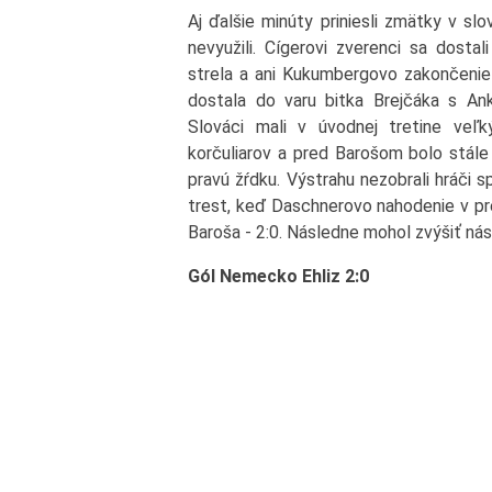
Aj ďalšie minúty priniesli zmätky v sl
nevyužili. Cígerovi zverenci sa dostal
strela a ani Kukumbergovo zakončenie
dostala do varu bitka Brejčáka s Anke
Slováci mali v úvodnej tretine veľ
korčuliarov a pred Barošom bolo stále
pravú žŕdku. Výstrahu nezobrali hráči s
trest, keď Daschnerovo nahodenie v pr
Baroša - 2:0. Následne mohol zvýšiť násk
Gól Nemecko Ehliz 2:0