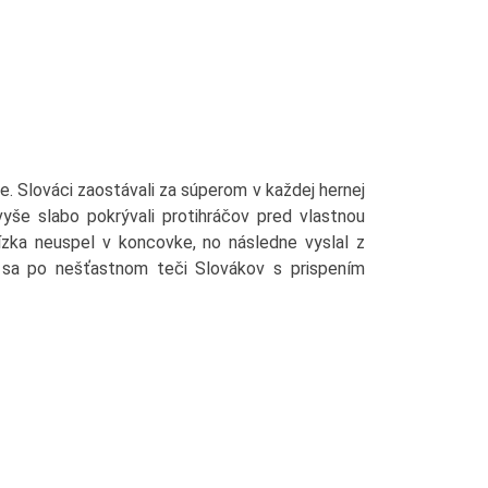
ne. Slováci zaostávali za súperom v každej hernej
vyše slabo pokrývali protihráčov pred vlastnou
ízka neuspel v koncovke, no následne vyslal z
k sa po nešťastnom teči Slovákov s prispením