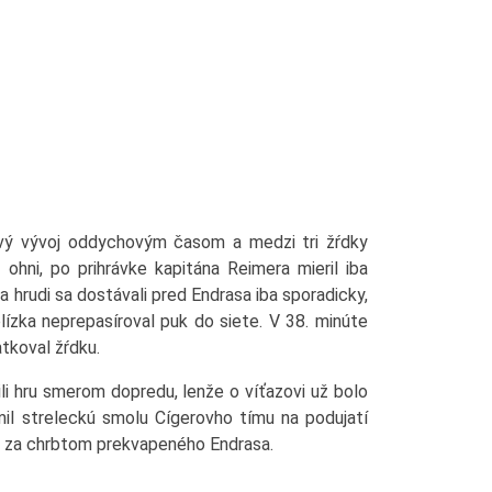
ivý vývoj oddychovým časom a medzi tri žŕdky
ohni, po prihrávke kapitána Reimera mieril iba
a hrudi sa dostávali pred Endrasa iba sporadicky,
lízka neprepasíroval puk do siete. V 38. minúte
tkoval žŕdku.
hlili hru smerom dopredu, lenže o víťazovi už bolo
il streleckú smolu Cígerovho tímu na podujatí
il za chrbtom prekvapeného Endrasa.