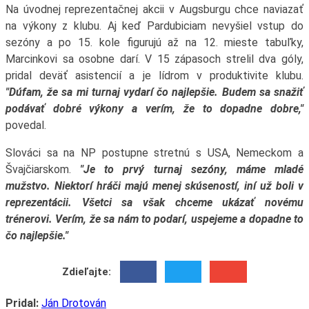
Na úvodnej reprezentačnej akcii v Augsburgu chce naviazať
na výkony z klubu. Aj keď Pardubiciam nevyšiel vstup do
sezóny a po 15. kole figurujú až na 12. mieste tabuľky,
Marcinkovi sa osobne darí. V 15 zápasoch strelil dva góly,
pridal deväť asistencií a je lídrom v produktivite klubu.
"Dúfam, že sa mi turnaj vydarí čo najlepšie. Budem sa snažiť
podávať dobré výkony a verím, že to dopadne dobre,"
povedal.
Slováci sa na NP postupne stretnú s USA, Nemeckom a
Švajčiarskom.
"Je to prvý turnaj sezóny, máme mladé
mužstvo. Niektorí hráči majú menej skúseností, iní už boli v
reprezentácii. Všetci sa však chceme ukázať novému
trénerovi. Verím, že sa nám to podarí, uspejeme a dopadne to
čo najlepšie."
Zdieľajte:
Pridal:
Ján Drotován