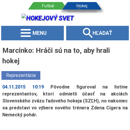
MENU
HĽADAŤ
Marcinko: Hráči sú na to, aby hrali
hokej
Reprezentácia
04.11.2015 10:19
Pôvodne figuroval na listine
reprezentantov, ktorí odmietli účasť na akciách
Slovenského zväzu ľadového hokeja (SZĽH), no nakoniec
sa predstaví vo výbere nového trénera Zdena Cígera na
Nemecký pohár.