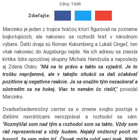
Zdroj: TASR
Zdieľajte:
Marcinko je jeden z trojice hráčov, ktorí figurovali na zozname
bojkotujúcich, ale nakoniec sa rozhodli hrať v národnom
výbere. Ďalší dvaja sú Roman Kukumberg a Lukáš Cingeľ, ten
však nakoniec do Augsburgu nejde. Na ich adresu sa zniesla
kritika lídra opozičnej skupiny Michala Handzuša a naposledy
aj Zdena Cháru.
"Má na to právo a takto sa vyjadril. Je to
trošku nepríjemné, ale v takejto situácii sa dali očakávať
pozitívne aj negatívne reakcie. Ja sa snažím tým nezaoberať a
sústredím sa na hokej. Viac to nemám čo riešiť,"
povedal
Marcinko.
Dvadsaťsedemročný center sa o zmene svojho postoja s
ďalšími navrátilcami nerozprával a rozhodol sa sám.
"Rozmýšľal som nad tým a rozhodol som sa takto. Vždy som
rád reprezentoval a vždy budem. Nejaký vnútorný pocit mi
hovoril, že sem mám ísť. Človek môže robiť veci inak. Nikdy