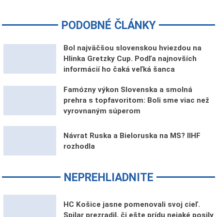
PODOBNÉ ČLÁNKY
Bol najväčšou slovenskou hviezdou na
Hlinka Gretzky Cup. Podľa najnovších
informácií ho čaká veľká šanca
Famózny výkon Slovenska a smolná
prehra s topfavoritom: Boli sme viac než
vyrovnaným súperom
Návrat Ruska a Bieloruska na MS? IIHF
rozhodla
NEPREHLIADNITE
HC Košice jasne pomenovali svoj cieľ.
Spilar prezradil, či ešte prídu nejaké posily