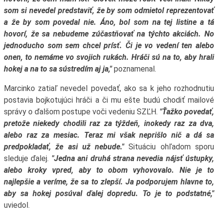
som si nevedel predstaviť, že by som odmietol reprezentovať
a že by som povedal nie. Áno, bol som na tej listine a tá
hovorí, že sa nebudeme zúčastňovať na týchto akciách. No
jednoducho som sem chcel prísť. Či je vo vedení ten alebo
onen, to nemáme vo svojich rukách. Hráči sú na to, aby hrali
hokej a na to sa sústredím aj ja,"
poznamenal.
Marcinko zatiaľ nevedel povedať, ako sa k jeho rozhodnutiu
postavia bojkotujúci hráči a či mu ešte budú chodiť mailové
správy o ďalšom postupe voči vedeniu SZĽH.
"Ťažko povedať,
pretože niekedy chodili raz za týždeň, inokedy raz za dva,
alebo raz za mesiac. Teraz mi však neprišlo nič a dá sa
predpokladať, že asi už nebude."
Situáciu ohľadom sporu
sleduje ďalej.
"Jedna ani druhá strana nevedia nájsť ústupky,
alebo kroky vpred, aby to obom vyhovovalo. Nie je to
najlepšie a veríme, že sa to zlepší. Ja podporujem hlavne to,
aby sa hokej posúval ďalej dopredu. To je to podstatné,"
uviedol.