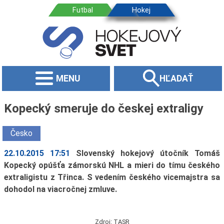
MENU
HĽADAŤ
Kopecký smeruje do českej extraligy
Česko
22.10.2015 17:51
Slovenský hokejový útočník Tomáš
Kopecký opúšťa zámorskú NHL a mieri do tímu českého
extraligistu z Třinca. S vedením českého vicemajstra sa
dohodol na viacročnej zmluve.
Zdroj: TASR