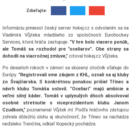
Zdieľajte:
Informáciu priniesol český server hokej.cz s odvolaním sa na
Vladimíra Vůjteka mladšieho zo spoločnosti Eurohockey
Services, ktorá hráča zastupuje.
"V hre bolo viacero ponúk,
ale Tomáš sa rozhodol pre "oceliarov". Obe strany sa
dohodli na viacročnej zmluve,"
citoval hokej.cz Vůjteka.
Po desiatich rokoch v zámorí sa skúsený útočník sťahuje do
Európy.
"Registrovali sme záujem z KHL, ozvali sa aj kluby
zo Švajčiarska. S konkrétnou ponukou prišiel Třinec a
návrh klubu Tomáša oslovil. "Oceliari" majú ambície a
veľmi silný káder. Tomáš v uplynulých dňoch absolvoval
osobné stretnutie s viceprezidentom klubu Janom
Czudkom,"
poznamenal Vůjtek ml. Podľa hráčovho zástupcu
zohrala dôležitú úlohu aj skutočnosť, že Třinec sa nachádza
neďaleko Trenčína, odkiaľ Kopecký pochádza.