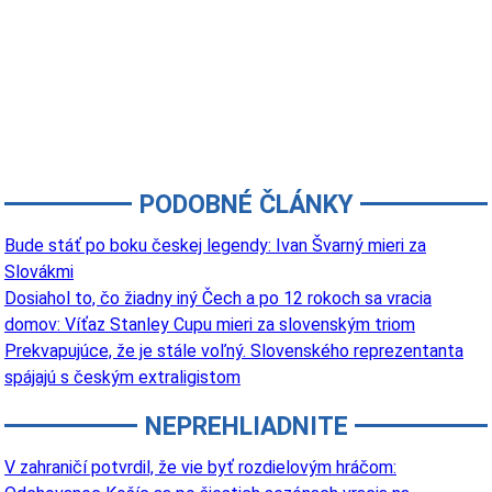
PODOBNÉ ČLÁNKY
Bude stáť po boku českej legendy: Ivan Švarný mieri za
Slovákmi
Dosiahol to, čo žiadny iný Čech a po 12 rokoch sa vracia
domov: Víťaz Stanley Cupu mieri za slovenským triom
Prekvapujúce, že je stále voľný. Slovenského reprezentanta
spájajú s českým extraligistom
NEPREHLIADNITE
V zahraničí potvrdil, že vie byť rozdielovým hráčom: