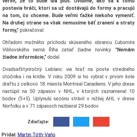
verím, že to bude iba plus. Uvidíme, ako sa k tomu
postavia hráči, ktorí sa už dostávajú do formy a pracujú
na tom, čo chceme. Bude veľmi ťažké niekoho vymeniť.
Na druhej strane sa však nemusíme báť zranení a straty
formy,"
pokračoval.
Ohľadom možného príchodu skúseného obrancu Ľubomíra
Višňovského nemá Říha zatiaľ žiadne novinky.
"Nemám
žiadne informácie,"
dodal.
Dvadsaťštyriročný Leblanc vie hrať na poste stredného
útočníka i na krídle. V roku 2009 si ho vybral v prvom kole
draftu z celkovo 18. miesta Montreal Canadiens. V jeho drese
nastúpil na 50 zápasov v NHL, v ktorých zaznamenal 10
bodov (5+5). Uplynulú sezónu strávil v nižšej AHL v drese
Norfolku a v 71 zápasoch nazbieral 29 bodov.
Zdieľajte:
Pridal:
Martin Tóth-Vaňo