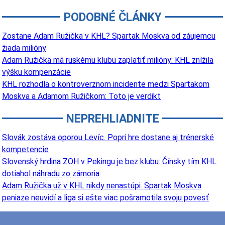
PODOBNÉ ČLÁNKY
Zostane Adam Ružička v KHL? Spartak Moskva od záujemcu
žiada milióny
Adam Ružička má ruskému klubu zaplatiť milióny: KHL znížila
výšku kompenzácie
KHL rozhodla o kontroverznom incidente medzi Spartakom
Moskva a Adamom Ružičkom: Toto je verdikt
NEPREHLIADNITE
Slovák zostáva oporou Levíc. Popri hre dostane aj trénerské
kompetencie
Slovenský hrdina ZOH v Pekingu je bez klubu: Čínsky tím KHL
dotiahol náhradu zo zámoria
Adam Ružička už v KHL nikdy nenastúpi. Spartak Moskva
peniaze neuvidí a liga si ešte viac pošramotila svoju povesť