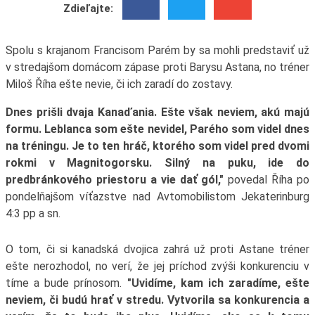
Zdieľajte:
Spolu s krajanom Francisom Parém by sa mohli predstaviť už
v stredajšom domácom zápase proti Barysu Astana, no tréner
Miloš Říha ešte nevie, či ich zaradí do zostavy.
Dnes prišli dvaja Kanaďania. Ešte však neviem, akú majú
formu. Leblanca som ešte nevidel, Parého som videl dnes
na tréningu. Je to ten hráč, ktorého som videl pred dvomi
rokmi v Magnitogorsku. Silný na puku, ide do
predbránkového priestoru a vie dať gól,"
povedal Říha po
pondelňajšom víťazstve nad Avtomobilistom Jekaterinburg
4:3 pp a sn.
O tom, či si kanadská dvojica zahrá už proti Astane tréner
ešte nerozhodol, no verí, že jej príchod zvýši konkurenciu v
tíme a bude prínosom.
"Uvidíme, kam ich zaradíme, ešte
neviem, či budú hrať v stredu. Vytvorila sa konkurencia a