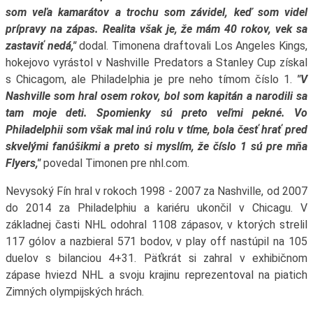
som veľa kamarátov a trochu som závidel, keď som videl
prípravy na zápas. Realita však je, že mám 40 rokov, vek sa
zastaviť nedá,"
dodal. Timonena draftovali Los Angeles Kings,
hokejovo vyrástol v Nashville Predators a Stanley Cup získal
s Chicagom, ale Philadelphia je pre neho tímom číslo 1.
"V
Nashville som hral osem rokov, bol som kapitán a narodili sa
tam moje deti. Spomienky sú preto veľmi pekné. Vo
Philadelphii som však mal inú rolu v tíme, bola česť hrať pred
skvelými fanúšikmi a preto si myslím, že číslo 1 sú pre mňa
Flyers,"
povedal Timonen pre nhl.com.
Nevysoký Fín hral v rokoch 1998 - 2007 za Nashville, od 2007
do 2014 za Philadelphiu a kariéru ukončil v Chicagu. V
základnej časti NHL odohral 1108 zápasov, v ktorých strelil
117 gólov a nazbieral 571 bodov, v play off nastúpil na 105
duelov s bilanciou 4+31. Päťkrát si zahral v exhibičnom
zápase hviezd NHL a svoju krajinu reprezentoval na piatich
Zimných olympijských hrách.