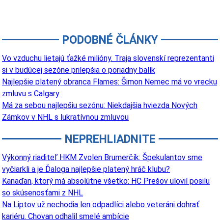
PODOBNÉ ČLÁNKY
Vo vzduchu lietajú ťažké milióny. Traja slovenskí reprezentanti
si v budúcej sezóne prilepšia o poriadny balík
Najlepšie platený obranca Flames: Šimon Nemec má vo vrecku
zmluvu s Calgary
Má za sebou najlepšiu sezónu: Niekdajšia hviezda Nových
Zámkov v NHL s lukratívnou zmluvou
NEPREHLIADNITE
Výkonný riaditeľ HKM Zvolen Brumerčík: Špekulantov sme
vyčiarkli a je Ďaloga najlepšie platený hráč klubu?
Kanaďan, ktorý má absolútne všetko: HC Prešov ulovil posilu
so skúsenosťami z NHL
Na Liptov už nechodia len odpadlíci alebo veteráni dohrať
kariéru. Chovan odhalil smelé ambície