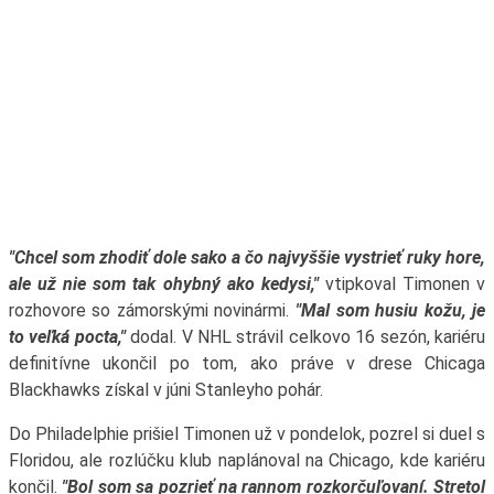
"Chcel som zhodiť dole sako a čo najvyššie vystrieť ruky hore,
ale už nie som tak ohybný ako kedysi,"
vtipkoval Timonen v
rozhovore so zámorskými novinármi.
"Mal som husiu kožu, je
to veľká pocta,"
dodal. V NHL strávil celkovo 16 sezón, kariéru
definitívne ukončil po tom, ako práve v drese Chicaga
Blackhawks získal v júni Stanleyho pohár.
Do Philadelphie prišiel Timonen už v pondelok, pozrel si duel s
Floridou, ale rozlúčku klub naplánoval na Chicago, kde kariéru
končil.
"Bol som sa pozrieť na rannom rozkorčuľovaní. Stretol