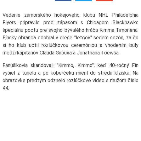
Vedenie zámorského hokejového klubu NHL Philadelphia
Flyers pripravilo pred zápasom s Chicagom Blackhawks
špeciálnu poctu pre svojho bývalého hráča Kimma Timonena.
Fínsky obranca odohral v drese "letcov" sedem sezón, za čo
si ho klub uctil rozlúčkovou ceremóniou a vhodením buly
medzi kapitánov Clauda Girouxa a Jonathana Toewsa.
Fanúšikovia skandovali "Kimmo, Kimmo", keď 40-ročný Fín
vyšiel z tunela a po koberčeku mieril do stredu klziska. Na
obrazovke predtým odznelo rozlúčkové video s mužom číslo
44.