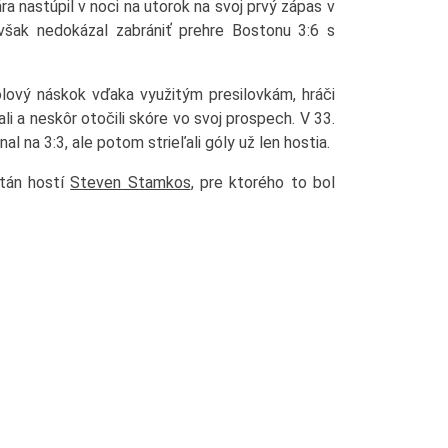
 nastúpil v noci na utorok na svoj prvý zápas v
však nedokázal zabrániť prehre Bostonu 3:6 s
ólový náskok vďaka využitým presilovkám, hráči
li a neskôr otočili skóre vo svoj prospech. V 33.
l na 3:3, ale potom strieľali góly už len hostia.
itán hostí
Steven Stamkos
, pre ktorého to bol