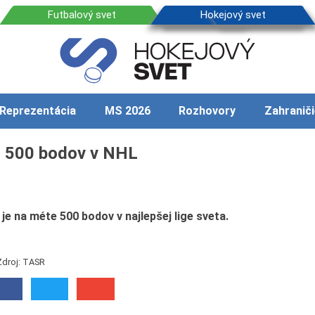
Reprezentácia
MS 2026
Rozhovory
Zahraniči
l 500 bodov v NHL
e na méte 500 bodov v najlepšej lige sveta.
Zdroj: TASR