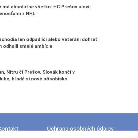
 má absolútne všetko: HC Prešov ulovil
senosťami z NHL
echodia len odpadlíci alebo veteráni dohrať
n odhalil smelé ambície
n, Nitru či Prešov. Slovák končí v
lube, hľadá si nové pôsobisko
Kontakt
Ochrana osobných údajov