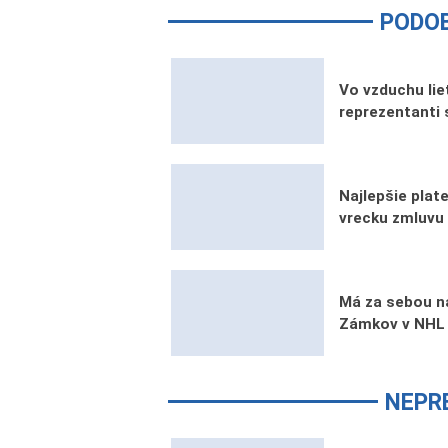
PODO
Vo vzduchu lie
reprezentanti 
Najlepšie pla
vrecku zmluvu 
Má za sebou na
Zámkov v NHL 
NEPR