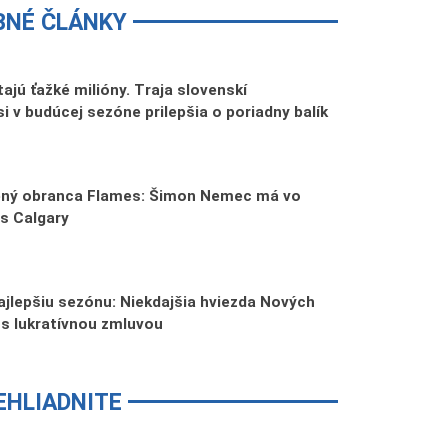
BNÉ ČLÁNKY
tajú ťažké milióny. Traja slovenskí
si v budúcej sezóne prilepšia o poriadny balík
tený obranca Flames: Šimon Nemec má vo
s Calgary
jlepšiu sezónu: Niekdajšia hviezda Nových
s lukratívnou zmluvou
EHLIADNITE