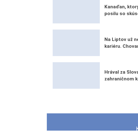
Kanaďan, ktorý
posilu so skú
Na Liptov už n
kariéru. Chova
Hrával za Slova
zahraničnom k