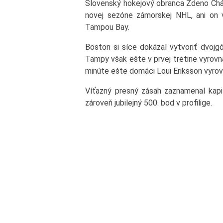
Slovenský hokejový obranca Zdeno Chára
novej sezóne zámorskej NHL, ani on 
Tampou Bay.
Boston si síce dokázal vytvoriť dvojg
Tampy však ešte v prvej tretine vyrovna
minúte ešte domáci Loui Eriksson vyrovna
Víťazný presný zásah zaznamenal kap
zároveň jubilejný 500. bod v profilige.