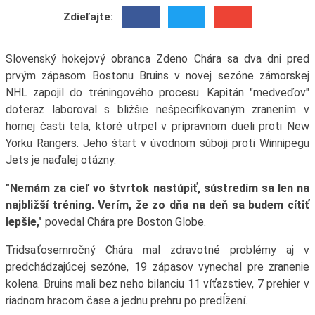
Zdieľajte:
Slovenský hokejový obranca Zdeno Chára sa dva dni pred
prvým zápasom Bostonu Bruins v novej sezóne zámorskej
NHL zapojil do tréningového procesu. Kapitán "medveďov"
doteraz laboroval s bližšie nešpecifikovaným zranením v
hornej časti tela, ktoré utrpel v prípravnom dueli proti New
Yorku Rangers. Jeho štart v úvodnom súboji proti Winnipegu
Jets je naďalej otázny.
"Nemám za cieľ vo štvrtok nastúpiť, sústredím sa len na
najbližší tréning. Verím, že zo dňa na deň sa budem cítiť
lepšie,"
povedal Chára pre Boston Globe.
Tridsaťosemročný Chára mal zdravotné problémy aj v
predchádzajúcej sezóne, 19 zápasov vynechal pre zranenie
kolena. Bruins mali bez neho bilanciu 11 víťazstiev, 7 prehier v
riadnom hracom čase a jednu prehru po predĺžení.