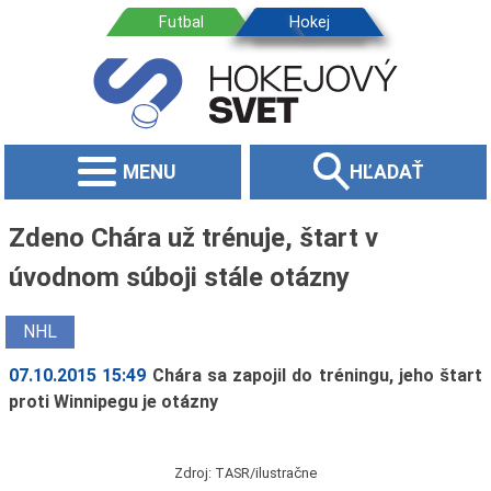
MENU
HĽADAŤ
Zdeno Chára už trénuje, štart v
úvodnom súboji stále otázny
NHL
07.10.2015 15:49
Chára sa zapojil do tréningu, jeho štart
proti Winnipegu je otázny
Zdroj: TASR/ilustračne