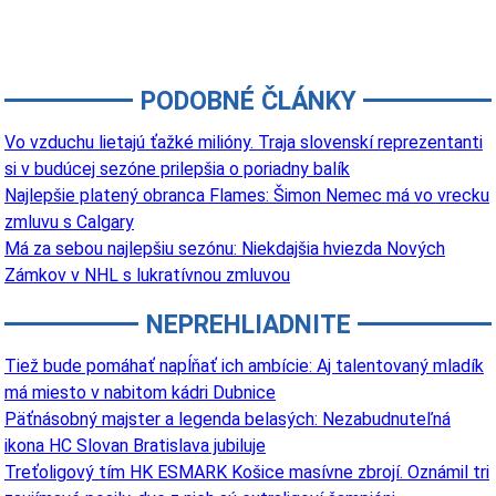
PODOBNÉ ČLÁNKY
Vo vzduchu lietajú ťažké milióny. Traja slovenskí reprezentanti
si v budúcej sezóne prilepšia o poriadny balík
Najlepšie platený obranca Flames: Šimon Nemec má vo vrecku
zmluvu s Calgary
Má za sebou najlepšiu sezónu: Niekdajšia hviezda Nových
Zámkov v NHL s lukratívnou zmluvou
NEPREHLIADNITE
Tiež bude pomáhať napĺňať ich ambície: Aj talentovaný mladík
má miesto v nabitom kádri Dubnice
Päťnásobný majster a legenda belasých: Nezabudnuteľná
ikona HC Slovan Bratislava jubiluje
Treťoligový tím HK ESMARK Košice masívne zbrojí. Oznámil tri