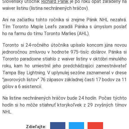
Slovenský útočník
Richard Pánik
je po roku opäť zaradený na
waiver listinu (listina nechránených hráčov).
Ani na začiatku tohto ročníka si zrejme Pánik NHL nezahrá.
Tím Toronto Maple Leafs zaradili Pánika s úmyslom poslať
ho na farmu do tímu Toronto Marlies (AHL).
Toronto si 24-ročného útočníka upísalo koncom júna novou
jednoročnou zmluvou v hodnote 975-tisíc dolárov. Pánika si
Toronto paradoxne stiahlo z waiver listiny v októbri minulého
roku, kam ho umiestnil jeho predchádzajúci zamestnávateľ
Tampa Bay Lightning. V uplynulej sezóne zaznamenal v drese
"javorových listov" 76 zápasov základnej časti 17 bodov za 11
gólov a 6 asistencií.
Na listine nechránených hráčov bude 24 hodín. Počas týchto
hodín si ho môže stiahnuť ktorýkoľvek z 29 zvyšných tímov
NHL.
Zdieľajte: