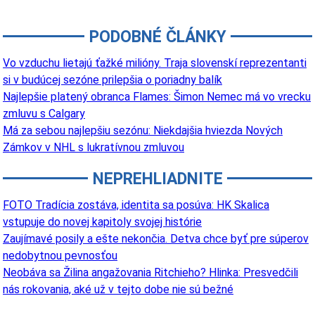
PODOBNÉ ČLÁNKY
Vo vzduchu lietajú ťažké milióny. Traja slovenskí reprezentanti
si v budúcej sezóne prilepšia o poriadny balík
Najlepšie platený obranca Flames: Šimon Nemec má vo vrecku
zmluvu s Calgary
Má za sebou najlepšiu sezónu: Niekdajšia hviezda Nových
Zámkov v NHL s lukratívnou zmluvou
NEPREHLIADNITE
FOTO Tradícia zostáva, identita sa posúva: HK Skalica
vstupuje do novej kapitoly svojej histórie
Zaujímavé posily a ešte nekončia. Detva chce byť pre súperov
nedobytnou pevnosťou
Neobáva sa Žilina angažovania Ritchieho? Hlinka: Presvedčili
nás rokovania, aké už v tejto dobe nie sú bežné