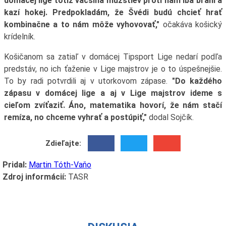
domácej lige totiž väčšina mužstiev proti nám iba bráni a
kazí hokej. Predpokladám, že Švédi budú chcieť hrať
kombinačne a to nám môže vyhovovať,"
očakáva košický
krídelník.
Košičanom sa zatiaľ v domácej Tipsport Lige nedarí podľa
predstáv, no ich ťaženie v Lige majstrov je o to úspešnejšie.
To by radi potvrdili aj v utorkovom zápase.
"Do každého
zápasu v domácej lige a aj v Lige majstrov ideme s
cieľom zvíťaziť. Áno, matematika hovorí, že nám stačí
remíza, no chceme vyhrať a postúpiť,"
dodal Sojčík.
Zdieľajte:
Pridal:
Martin Tóth-Vaňo
Zdroj informácií:
TASR