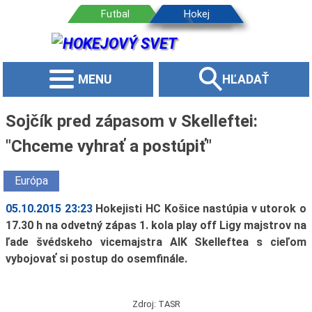
MENU
HĽADAŤ
Sojčík pred zápasom v Skelleftei:
"Chceme vyhrať a postúpiť"
Európa
05.10.2015 23:23
Hokejisti HC Košice nastúpia v utorok o
17.30 h na odvetný zápas 1. kola play off Ligy majstrov na
ľade švédskeho vicemajstra AIK Skelleftea s cieľom
vybojovať si postup do osemfinále.
Zdroj: TASR