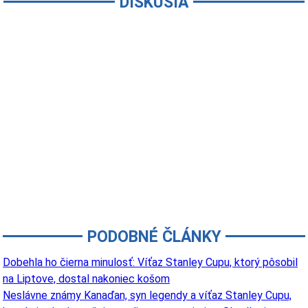
DISKUSIA
PODOBNÉ ČLÁNKY
Dobehla ho čierna minulosť: Víťaz Stanley Cupu, ktorý pôsobil
na Liptove, dostal nakoniec košom
Neslávne známy Kanaďan, syn legendy a víťaz Stanley Cupu,