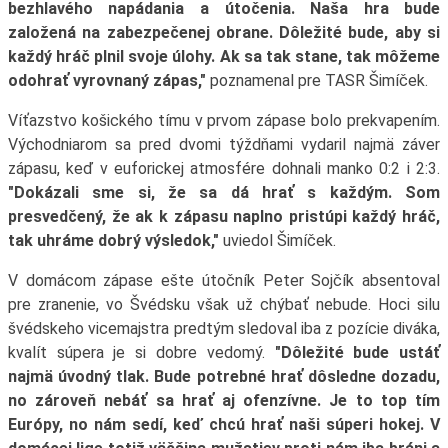
bezhlavého napádania a útočenia. Naša hra bude
založená na zabezpečenej obrane. Dôležité bude, aby si
každý hráč plnil svoje úlohy. Ak sa tak stane, tak môžeme
odohrať vyrovnaný zápas,"
poznamenal pre TASR Šimíček.
Víťazstvo košického tímu v prvom zápase bolo prekvapením.
Východniarom sa pred dvomi týždňami vydaril najmä záver
zápasu, keď v euforickej atmosfére dohnali manko 0:2 i 2:3.
"Dokázali sme si, že sa dá hrať s každým. Som
presvedčený, že ak k zápasu naplno pristúpi každý hráč,
tak uhráme dobrý výsledok,"
uviedol Šimíček.
V domácom zápase ešte útočník Peter Sojčík absentoval
pre zranenie, vo Švédsku však už chýbať nebude. Hoci silu
švédskeho vicemajstra predtým sledoval iba z pozície diváka,
kvalít súpera je si dobre vedomý.
"Dôležité bude ustáť
najmä úvodný tlak. Bude potrebné hrať dôsledne dozadu,
no zároveň nebáť sa hrať aj ofenzívne. Je to top tím
Európy, no nám sedí, keď chcú hrať naši súperi hokej. V