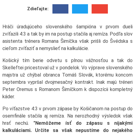
Zdieľajte:
Hráči úradujúceho slovenského šampióna v prvom dueli
zvíťazili 4:3 a tak by im na postup stačila aj remíza. Podľa slov
asistenta trénera Romana Šimíčka však prišli do Švédska s
cieľom zvíťaziť a nemyslieť na kalkulácie.
Košický tím berie odvetu s plnou vážnosťou a tak do
Skelleftei pricestoval už v pondelok. Vo výprave slovenského
majstra už chýbal obranca Tomáš Slovák, ktorému koncom
septembra vypršal dvojmesačný kontrakt. Inak majú tréneri
Peter Oremus s Romanom Šimíčkom k dispozícii kompletný
káder.
Po víťazstve 4:3 v prvom zápase by Košičanom na postup do
osemfinále stačila aj remíza. Na nerozhodný výsledok však
hrať nechú.
"Nemôžeme ísť do zápasu s nijakými
kalkuláciami. Určite sa však nepustíme do nejakého