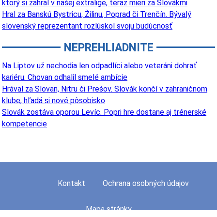
ktorý si zahral v našej extralige, teraz mieri za Slovákmi
Hral za Banskú Bystricu, Žilinu, Poprad či Trenčín. Bývalý
slovenský reprezentant rozlúskol svoju budúcnosť
NEPREHLIADNITE
Na Liptov už nechodia len odpadlíci alebo veteráni dohrať
kariéru. Chovan odhalil smelé ambície
Hrával za Slovan, Nitru či Prešov. Slovák končí v zahraničnom
klube, hľadá si nové pôsobisko
Slovák zostáva oporou Levíc. Popri hre dostane aj trénerské
kompetencie
Kontakt
Ochrana osobných údajov
Mapa stránky