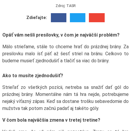
Zdroj: TASR
Zdieľajte:
Opäť vám nešli presilovky, v čom je najväčší problém?
Málo strieľame, stále to chceme hrať do prázdnej brány. Za
presilovku malo ísť päť až šesť striel na bránu. Celkovo to
budeme musieť zjednodušiť a tlačiť sa viac do brány.
Ako to musíte zjednodušiť?
Strieľať zo všetkých pozícii, netreba sa snažiť dať gól do
prázdnej brány. Momentálne nám tá hra nejde, potrebujeme
nejaký víťazný zápas. Keď sa dostane trošku sebavedomie do
mužstva tak potom začnú padať aj takéto góly.
V čom bola najväčšia zmena v tretej tretine?