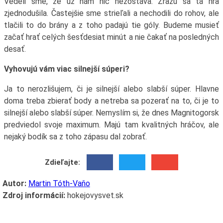
Vedeli sme, že už nám nič nezostáva. Zrazu sa tá hra
zjednodušila. Častejšie sme strieľali a nechodili do rohov, ale
tlačili to do brány a z toho padajú tie góly. Budeme musieť
začať hrať celých šesťdesiat minút a nie čakať na posledných
desať.
Vyhovujú vám viac silnejší súperi?
Ja to nerozlišujem, či je silnejší alebo slabší súper. Hlavne
doma treba zbierať body a netreba sa pozerať na to, či je to
silnejší alebo slabší súper. Nemyslím si, že dnes Magnitogorsk
predviedol svoje maximum. Majú tam kvalitných hráčov, ale
nejaký bodík sa z toho zápasu dal zobrať.
Zdieľajte:
Autor:
Martin Tóth-Vaňo
Zdroj informácií:
hokejovysvet.sk