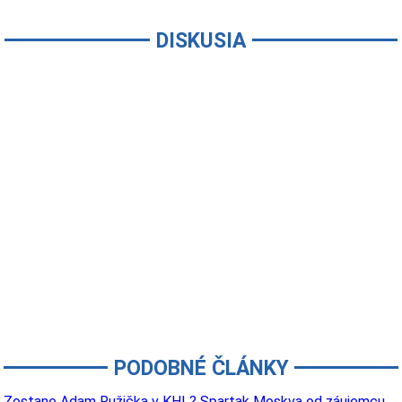
DISKUSIA
PODOBNÉ ČLÁNKY
Zostane Adam Ružička v KHL? Spartak Moskva od záujemcu