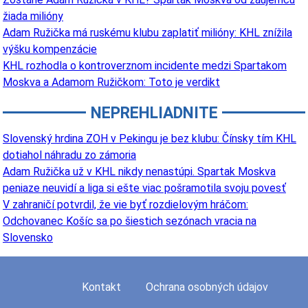
žiada milióny
Adam Ružička má ruskému klubu zaplatiť milióny: KHL znížila
výšku kompenzácie
KHL rozhodla o kontroverznom incidente medzi Spartakom
Moskva a Adamom Ružičkom: Toto je verdikt
NEPREHLIADNITE
Slovenský hrdina ZOH v Pekingu je bez klubu: Čínsky tím KHL
dotiahol náhradu zo zámoria
Adam Ružička už v KHL nikdy nenastúpi. Spartak Moskva
peniaze neuvidí a liga si ešte viac pošramotila svoju povesť
V zahraničí potvrdil, že vie byť rozdielovým hráčom:
Odchovanec Košíc sa po šiestich sezónach vracia na
Slovensko
Kontakt
Ochrana osobných údajov