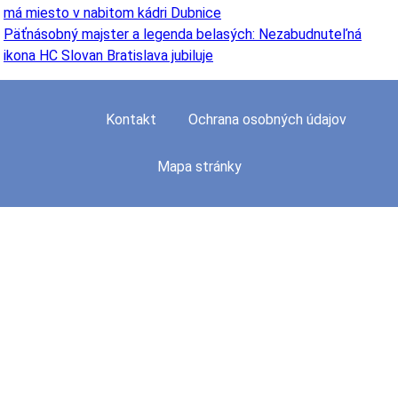
má miesto v nabitom kádri Dubnice
Päťnásobný majster a legenda belasých: Nezabudnuteľná
ikona HC Slovan Bratislava jubiluje
Kontakt
Ochrana osobných údajov
Mapa stránky