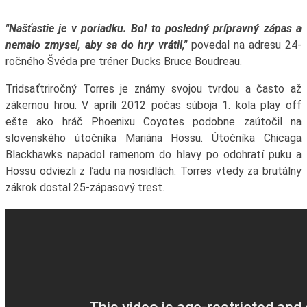
"Našťastie je v poriadku. Bol to posledný prípravný zápas a
nemalo zmysel, aby sa do hry vrátil,"
povedal na adresu 24-
ročného Švéda pre tréner Ducks Bruce Boudreau.
Tridsaťtriročný Torres je známy svojou tvrdou a často až
zákernou hrou. V apríli 2012 počas súboja 1. kola play off
ešte ako hráč Phoenixu Coyotes podobne zaútočil na
slovenského útočníka Mariána Hossu. Útočníka Chicaga
Blackhawks napadol ramenom do hlavy po odohratí puku a
Hossu odviezli z ľadu na nosidlách. Torres vtedy za brutálny
zákrok dostal 25-zápasový trest.