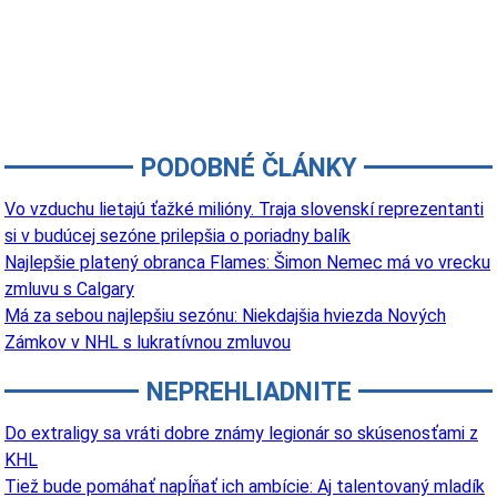
PODOBNÉ ČLÁNKY
Vo vzduchu lietajú ťažké milióny. Traja slovenskí reprezentanti
si v budúcej sezóne prilepšia o poriadny balík
Najlepšie platený obranca Flames: Šimon Nemec má vo vrecku
zmluvu s Calgary
Má za sebou najlepšiu sezónu: Niekdajšia hviezda Nových
Zámkov v NHL s lukratívnou zmluvou
NEPREHLIADNITE
Do extraligy sa vráti dobre známy legionár so skúsenosťami z
KHL
Tiež bude pomáhať napĺňať ich ambície: Aj talentovaný mladík