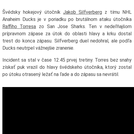
Švédsky hokejový útočník
Jakob Silfverberg
z tímu NHL
Anaheim Ducks je v poriadku po brutálnom ataku útočníka
Raffiho Torresa
zo San Jose Sharks. Ten v nedeľňajšom
prípravnom zápase za útok do oblasti hlavy a krku dostal
trest do konca zápasu. Silfverberg duel nedohral, ale podľa
Ducks neutrpel vážnejšie zranenie.
Incident sa stal v čase 12:45 prvej tretiny. Torres bez snahy
získať puk vrazil do hlavy švédskeho útočníka, ktorý zostal
po útoku otrasený ležať na ľade a do zápasu sa nevrátil.