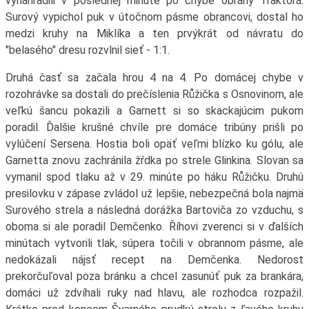
vynahradili v poslednej minúte po chybe obrany Traktora.
Surový vypichol puk v útočnom pásme obrancovi, dostal ho
medzi kruhy na Miklíka a ten prvýkrát od návratu do
"belasého" dresu rozvlnil sieť - 1:1.
Druhá časť sa začala hrou 4 na 4. Po domácej chybe v
rozohrávke sa dostali do prečíslenia Růžička s Osnovinom, ale
veľkú šancu pokazili a Garnett si so skackajúcim pukom
poradil. Ďalšie krušné chvíle pre domáce tribúny prišli po
vylúčení Sersena. Hostia boli opäť veľmi blízko ku gólu, ale
Garnetta znovu zachránila žŕdka po strele Glinkina. Slovan sa
vymanil spod tlaku až v 29. minúte po háku Růžičku. Druhú
presilovku v zápase zvládol už lepšie, nebezpečná bola najmä
Surového strela a následná dorážka Bartoviča zo vzduchu, s
oboma si ale poradil Demčenko. Říhovi zverenci si v ďalších
minútach vytvorili tlak, súpera točili v obrannom pásme, ale
nedokázali nájsť recept na Demčenka. Nedorost
prekorčuľoval poza bránku a chcel zasunúť puk za brankára,
domáci už zdvíhali ruky nad hlavu, ale rozhodca rozpažil.