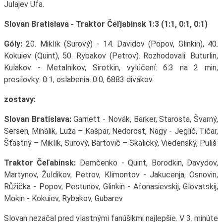
Julajev Ufa.
Slovan Bratislava - Traktor Čeľjabinsk 1:3 (1:1, 0:1, 0:1)
Góly:
20. Miklík (Surový) - 14. Davidov (Popov, Glinkin), 40.
Kokuiev (Quint), 50. Rybakov (Petrov). Rozhodovali: Buturlin,
Kulakov - Metalnikov, Sirotkin, vylúčení: 6:3 na 2 min,
presilovky: 0:1, oslabenia: 0:0, 6883 divákov.
zostavy:
Slovan Bratislava:
Garnett - Novák, Barker, Starosta, Švarný,
Sersen, Mihálik, Luža – Kašpar, Nedorost, Nagy - Jeglič, Tičar,
Šťastný – Miklík, Surový, Bartovič – Skalický, Viedenský, Puliš
Traktor Čeľabinsk:
Demčenko - Quint, Borodkin, Davydov,
Martynov, Žuldikov, Petrov, Klimontov - Jakucenja, Osnovin,
Růžička - Popov, Pestunov, Glinkin - Afonasievskij, Glovatskij,
Mokin - Kokuiev, Rybakov, Gubarev
Slovan nezačal pred vlastnými fanúšikmi najlepšie. V 3. minúte