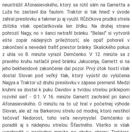
neustrážil Afonasievského, ktorý sa rútil sám na Garnetta a
Luža ho zastavil iba faulom. Traktor si tak hneď v úvode
zahral presilovku a takmer ju aj využil. Růžičkova prudká strela
zblízka však opečiatkovala len žŕdku. Na druhej strane
pohrozil Nagy, no v šanci netrafil bránku. "Belasí" si vytvorili
ešte zopár nádejných príležitostí, ale opäť pohoreli v
zakončení a nevedeli trafiť priestor bránky. Skalického pokus
z uhla vo 8. minúte vyrazil Demčenko. V 12. minúte sa z
pravého kruhu natlačil pred bránku Jakucenja, Garnett si na
jeho bekhendové zakončenie dal pozor. Prvý útok hostí však
dostal Slovan pod veľký tlak, ktorý vyústil do vylúčenia
Nagya a Traktor už druhú presilovku v zápase premenil. Medzi
kruhmi sa dostal k puku Davidov a tvrdou strelou príklepom
rozvlnil sieť - 0:1. V 16. minúte Garnett zachránil pri šanci
Afonasievského. O minútu na to už hral v početnej výhode
Slovan, ale až na Barkerovu strelu od modrej, ktorú nestihol
tečovať Nedorost, toho veľa nevymyslel. Demčenko si
poradili aj s nádejnou strelou Šťastného. Všetko si však