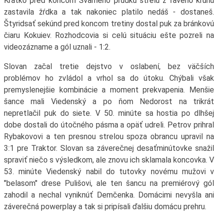
Krátko pred koncom Švarného prudkú strelu z ľavého kruhu
zastavila žŕdka a tak nakoniec platilo nedáš - dostaneš.
Štyridsať sekúnd pred koncom tretiny dostal puk za bránkovú
čiaru Kokuiev. Rozhodcovia si celú situáciu ešte pozreli na
videozázname a gól uznali - 1:2.
Slovan začal tretie dejstvo v oslabení, bez väčších
problémov ho zvládol a vrhol sa do útoku. Chýbali však
premyslenejšie kombinácie a moment prekvapenia. Menšie
šance mali Viedenský a po ňom Nedorost na trikrát
nepretlačil puk do siete. V 50. minúte sa hostia po dlhšej
dobe dostali do útočného pásma a opäť udreli. Petrov prihral
Rybakovovi a ten presnou strelou spoza obrancu upravil na
3:1 pre Traktor. Slovan sa záverečnej desaťminútovke snažil
spraviť niečo s výsledkom, ale znovu ich sklamala koncovka. V
53. minúte Viedenský nabil do tutovky novému mužovi v
"belasom" drese Pulišovi, ale ten šancu na premiérový gól
zahodil a nechal vyniknúť Demčenka. Domácimi nevyšla ani
záverečná powerplay a tak si pripísali ďalšiu domácu prehru.