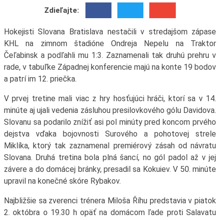
Zdieľajte:
Hokejisti Slovana Bratislava nestačili v stredajšom zápase
KHL na zimnom štadióne Ondreja Nepelu na Traktor
Čeľabinsk a podľahli mu 1:3. Zaznamenali tak druhú prehru v
rade, v tabuľke Západnej konferencie majú na konte 19 bodov
a patrí im 12. priečka.
V prvej tretine mali viac z hry hosťujúci hráči, ktorí sa v 14.
minúte aj ujali vedenia zásluhou presilovkového gólu Davidova.
Slovanu sa podarilo znížiť asi pol minúty pred koncom prvého
dejstva vďaka bojovnosti Surového a pohotovej strele
Miklíka, ktorý tak zaznamenal premiérový zásah od návratu
Slovana. Druhá tretina bola plná šancí, no gól padol až v jej
závere a do domácej bránky, presadil sa Kokuiev. V 50. minúte
upravil na konečné skóre Rybakov.
Najbližšie sa zverenci trénera Miloša Říhu predstavia v piatok
2. októbra o 19.30 h opäť na domácom ľade proti Salavatu