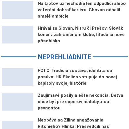
Na Liptov už nechodia len odpadlíci alebo
veteráni dohrať kariéru. Chovan odhalil
smelé ambície
Hrával za Slovan, Nitru či Prešov. Slovák
končí v zahraničnom klube, hľadá si nové
pôsobisko
NEPREHLIADNITE
FOTO Tradícia zostáva, identita sa
posúva: HK Skalica vstupuje do novej
kapitoly svojej histórie
Zaujímavé posily a ešte nekončia. Detva
chce byť pre súperov nedobytnou
pevnosťou
Neobáva sa Žilina angažovania
Ritchieho? Hlinka: Presvedčili nás