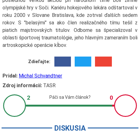
poslednou veľkou akciou pri národnom tíme boli zimné
olympijské hry v Soči. Kariéru hokejového lekára odštartoval v
roku 2000 v Slovane Bratislava, kde zotrval ďalších sedem
rokov. S "belasými" sa ako člen realizačného tímu tešil z
piatich majstrovských titulov. Odborne sa špecializoval v
oblasti športovej traumatológie, jeho hlavným zameraním boli
artroskopické operácie kĺbov.
Zdieľajte:
Pridal:
Michal Schvandtner
Zdroj informácií:
TASR
DISKUSIA