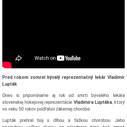
Pred rokom zomrel bývalý reprezentačný lekár Vladimír
Lupták
Dnes si pripomíname aj rok od smrti bývalého lekára
slovenskej hokejovej reprezentácie
Vladimíra Luptáka
, ktorý
vo veku 50 rokov podľahol zákernej chorobe.
Lupták prehral boj s dlhou a ťažkou chorobou. Jeho