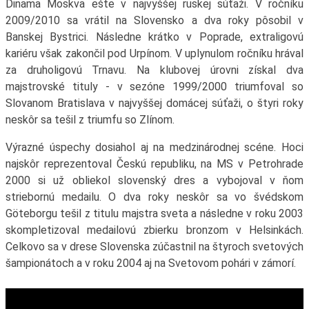
Dinama Moskva ešte v najvyššej ruskej súťaži. V ročníku
2009/2010 sa vrátil na Slovensko a dva roky pôsobil v
Banskej Bystrici. Následne krátko v Poprade, extraligovú
kariéru však zakončil pod Urpínom. V uplynulom ročníku hrával
za druholigovú Trnavu. Na klubovej úrovni získal dva
majstrovské tituly - v sezóne 1999/2000 triumfoval so
Slovanom Bratislava v najvyššej domácej súťaži, o štyri roky
neskôr sa tešil z triumfu so Zlínom.
Výrazné úspechy dosiahol aj na medzinárodnej scéne. Hoci
najskôr reprezentoval Českú republiku, na MS v Petrohrade
2000 si už obliekol slovenský dres a vybojoval v ňom
striebornú medailu. O dva roky neskôr sa vo švédskom
Göteborgu tešil z titulu majstra sveta a následne v roku 2003
skompletizoval medailovú zbierku bronzom v Helsinkách.
Celkovo sa v drese Slovenska zúčastnil na štyroch svetových
šampionátoch a v roku 2004 aj na Svetovom pohári v zámorí.