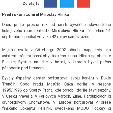
Zdieľajte:
Pred rokom zomrel Miroslav Hlinka
Dnes je to presne rok od smrti bývalého slovenského
hokejového reprezentanta
Miroslava Hlinku
. Ten vlani 14.
septembra spáchal vo veku 42 rokov samovraždu.
Majster sveta z Göteborgu 2002 pôsobil naposledy ako
asistent trénera banskobystrického klubu. Hlinka sa obesil v
Banskej Bystrici na izbe v hoteli, v ktorom býval počas
pôsobenia pod Urpínom.
Bývalý úspešný center odštartoval svoju kariéru v Dukle
Trenčín. Spod hradu Matúša Čáka odišiel v sezóne
1995/1996 do Sparty Praha, kde pôsobil ďalšie štyri sezóny.
V Česku hrával aj v Karlových Varoch, Zlíne, Pardubiciach či
druholigovom Chomutove. V Európe korčuľoval v drese
fínskeho Jokeritu Helsinki, švédskeho MODO Hockey či