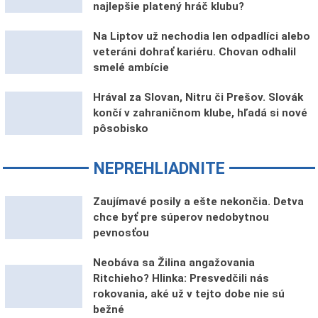
najlepšie platený hráč klubu?
Na Liptov už nechodia len odpadlíci alebo
veteráni dohrať kariéru. Chovan odhalil
smelé ambície
Hrával za Slovan, Nitru či Prešov. Slovák
končí v zahraničnom klube, hľadá si nové
pôsobisko
NEPREHLIADNITE
Zaujímavé posily a ešte nekončia. Detva
chce byť pre súperov nedobytnou
pevnosťou
Neobáva sa Žilina angažovania
Ritchieho? Hlinka: Presvedčili nás
rokovania, aké už v tejto dobe nie sú
bežné