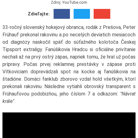
Zdroj: YouTube.com
Zdieľajte:
33-ročný slovenský hokejový obranca, rodák z Prešova, Peter
Frühauf prekonal rakovinu a po necelých deviatich mesiacoch
od diagnózy naskočil späť do súťažného kolotoča Českej
Tipsport extraligy. Fanúšikovia Hradcu si oficiálne privítanie
nechali až na prvý ostrý zápas, napriek tomu, že hral už počas
prípravy. Počas prvej reklamnej prestávky v zápase proti
Vítkoviciam doprevádzali spot na kocke aj fanúšikovia na
štadióne. Domáci fanklub zborovo vzdal hold všetkým, ktorí
prekonali rakovinu. Následne vytiahli obrovský transparent s
Frühaufovou podobizňou, jeho číslom 7 a odkazom:
"Návrat
krále".