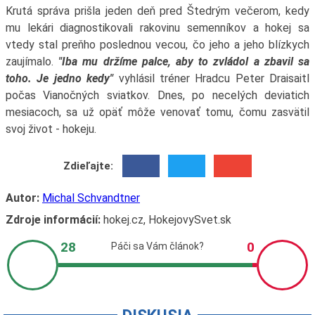
Krutá správa prišla jeden deň pred Štedrým večerom, kedy
mu lekári diagnostikovali rakovinu semenníkov a hokej sa
vtedy stal preňho poslednou vecou, čo jeho a jeho blízkych
zaujímalo.
"Iba mu držíme palce, aby to zvládol a zbavil sa
toho. Je jedno kedy"
vyhlásil tréner Hradcu Peter Draisaitl
počas Vianočných sviatkov. Dnes, po necelých deviatich
mesiacoch, sa už opäť môže venovať tomu, čomu zasvätil
svoj život - hokeju.
Zdieľajte:
Autor:
Michal Schvandtner
Zdroje informácií:
hokej.cz, HokejovySvet.sk