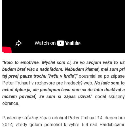
"Bolo to emotívne. Myslel som si, že vo svojom veku to už
budem brať viac s nadhľadom. Nebudem klamať, mal som pri
tej prvej pauze trochu "hrču v hrdle","
pousmial sa po zápase
Peter Frühauf v rozhovore pre hradecký web.
Na ľade som to
nebol úplne ja, ale postupom času som sa do toho dostával a
môžem povedať, že som si zápas užíval."
dodal skúsený
obranca.
Posledný súťažný zápas odohral Peter Frühauf 14. decembra
2014, vtedy gólom pomohol k výhre 6:4 nad Pardubicami.