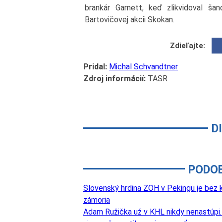
brankár Garnett, keď zlikvidoval ša
Bartovičovej akcii Skokan.
Zdieľajte:
Pridal:
Michal Schvandtner
Zdroj informácií:
TASR
D
PODO
Slovenský hrdina ZOH v Pekingu je bez k
zámoria
Adam Ružička už v KHL nikdy nenastúpi. 