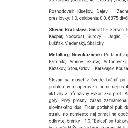
Rozhodovali: Kiseljov, Dejev – Zach
presilovky: 1:0, oslabenia: 0:0, 6875 divá
Slovan Bratislava:
Garnett – Sersen, Ba
Kašpar, Nedorost, Surový – Jeglič, Ti
Lušňák, Viedenský, Skalický
Metallurg Novokuzneck:
Poďapoľskij 
Fairchild, Amirov, Skutar, Antonovs
Kazakov, Stoa, Orlov – Karavajev, Kousal
Slovan sa musel v úvode brániť pri 
problémov a súperov k ničomu nepustil
aktívny a ofenzívny výkon ako proti Am
góly. Prvý presný zásah zaznamena
slovinského dua. Tičar potiahol puk d
strelu, no namiesto nej prihral na opa
odkrytej bránky - 1:0. "Belasí" sa tak p
ho zveľadil Švarný, ktorý sa presadil t