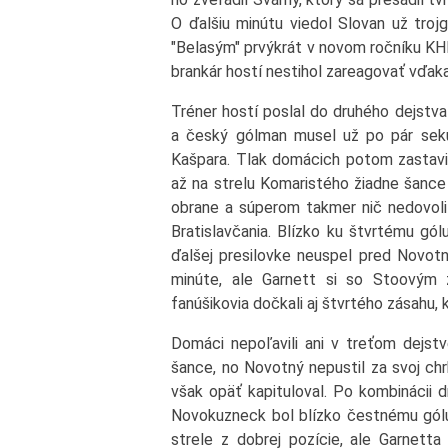
O ďalšiu minútu viedol Slovan už trojg
"Belasým" prvýkrát v novom ročníku KHL 
brankár hostí nestihol zareagovať vďak
Tréner hostí poslal do druhého dejst
a český gólman musel už po pár seku
Kašpara. Tlak domácich potom zastavil
až na strelu Komaristého žiadne šance 
obrane a súperom takmer nič nedovolil.
Bratislavčania. Blízko ku štvrtému gól
ďalšej presilovke neuspel pred Novotný
minúte, ale Garnett si so Stoovým 
fanúšikovia dočkali aj štvrtého zásahu, 
Domáci nepoľavili ani v treťom dejst
šance, no Novotný nepustil za svoj ch
však opäť kapituloval. Po kombinácii d
Novokuzneck bol blízko čestnému gólu 
strele z dobrej pozície, ale Garnetta