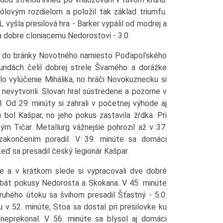
ólovým rozdielom a položil tak základ triumfu.
vyšla presilová hra - Barker vypálil od modrej a
a dobre cloniacemu Nedorostovi - 3:0.
va do bránky Novotného namiesto Poďapoľského
ndách čelil dobrej strele Švarného a dorážke
o vylúčenie Mihálika, no hráči Novokuznecku si
nevytvorili. Slovan hral sústredene a pozorne v
 Od 29. minúty si zahrali v početnej výhode aj
u bol Kašpar, no jeho pokus zastavila žŕdka. Pri
m Tičar. Metallurg vážnejšie pohrozil až v 37.
zakončením poradil. V 39. minúte sa domáci
keď sa presadil český legionár Kašpar.
ve a v krátkom slede si vypracovali dve dobré
rbát pokusy Nedorosta a Skokana. V 45. minúte
ruhého útoku sa švihom presadil Šťastný - 5:0.
v 52. minúte, Stoa sa dostal pri presilovke ku
 neprekonal. V 56. minúte sa blysol aj domáci