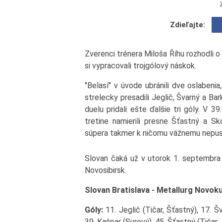
Zdieľajte:
Zverenci trénera Miloša Říhu rozhodli o
si vypracovali trojgólový náskok.
"Belasí" v úvode ubránili dve oslabenia
strelecky presadili Jeglič, Švarný a Ba
duelu pridali ešte ďalšie tri góly. V 3
tretine namierili presne Šťastný a S
súpera takmer k ničomu vážnemu nepust
Slovan čaká už v utorok 1. septembra ď
Novosibirsk.
Slovan Bratislava - Metallurg Novokuz
Góly:
11. Jeglič (Tičar, Šťastný), 17. Šv
39. Kašpar (Surový), 45. Šťastný (Tičar, 