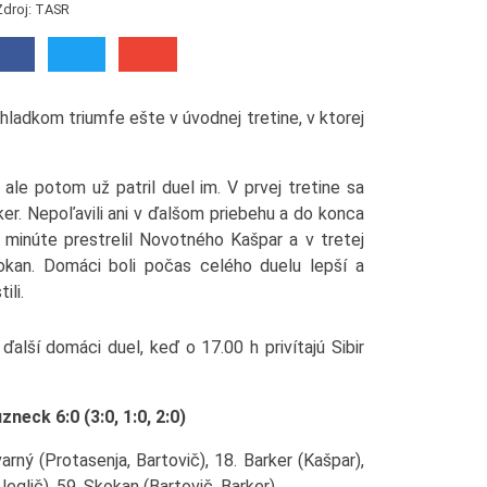
Zdroj: TASR
 hladkom triumfe ešte v úvodnej tretine, v ktorej
, ale potom už patril duel im. V prvej tretine sa
rker. Nepoľavili ani v ďalšom priebehu a do konca
9. minúte prestrelil Novotného Kašpar a v tretej
kokan. Domáci boli počas celého duelu lepší a
ili.
alší domáci duel, keď o 17.00 h privítajú Sibir
neck 6:0 (3:0, 1:0, 2:0)
arný (Protasenja, Bartovič), 18. Barker (Kašpar),
Jeglič), 59. Skokan (Bartovič, Barker)