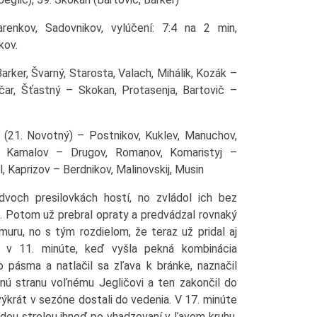
arenkov, Sadovnikov, vylúčení: 7:4 na 2 min,
kov.
rker, Švarný, Starosta, Valach, Mihálik, Kozák –
čar, Šťastný – Skokan, Protasenja, Bartovič –
(21. Novotný) – Postnikov, Kuklev, Manuchov,
kij, Kamalov – Drugov, Romanov, Komaristyj –
, Kaprizov – Berdnikov, Malinovskij, Musin
dvoch presilovkách hostí, no zvládol ich bez
. Potom už prebral opraty a predvádzal rovnaký
uru, no s tým rozdielom, že teraz už pridal aj
l v 11. minúte, keď vyšla pekná kombinácia
o pásma a natlačil sa zľava k bránke, naznačil
čnú stranu voľnému Jegličovi a ten zakončil do
rvýkrát v sezóne dostali do vedenia. V 17. minúte
vrdou strelou ihneď po vhadzovaní v ľavom kruhu.