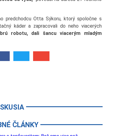
jho predchodcu Otta Sýkoru, ktorý spoločne s
tačný káder a zapracovali do neho viacerých
obrú robotu, dali šancu viacerým mladým
ISKUSIA
BNÉ ČLÁNKY