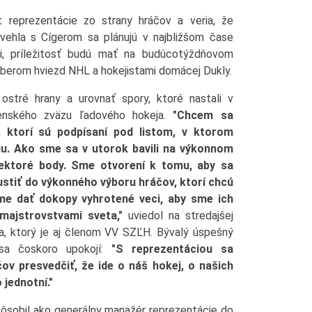
t reprezentácie zo strany hráčov a veria, že
vehla s Cígerom sa plánujú v najbližšom čase
mi, príležitosť budú mať na budúcotýždňovom
berom hviezd NHL a hokejistami domácej Dukly.
 ostré hrany a urovnať spory, ktoré nastali v
venského zväzu ľadového hokeja.
"Chcem sa
, ktorí sú podpísaní pod listom, v ktorom
iu. Ako sme sa v utorok bavili na výkonnom
ektoré body. Sme otvorení k tomu, aby sa
ustiť do výkonného výboru hráčov, ktorí chcú
e dať dokopy vyhrotené veci, aby sme ich
majstrovstvami sveta,"
uviedol na stredajšej
la, ktorý je aj členom VV SZĽH. Bývalý úspešný
 sa čoskoro upokojí:
"S reprezentáciou sa
v presvedčiť, že ide o náš hokej, o našich
jednotní."
ôsobil ako generálny manažér reprezentácie do