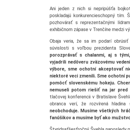
Ani jeden z nich si nepripúšťa bojko
poskladajú konkurencieschopný tím. Š
pozhovárať s reprezentačnými lídra
exhibičnom zápase v Trenčíne medzi vý
Obaja veria, že sa im podarí obrúsiť
súvislosti s voľbou prezidenta Slo
porozprávať s chalanmi, aj s tými
vyjadrili nedôveru zväzovému veden
výbore, sme ochotní akceptovať ni
niektoré veci zmenili. Sme ochotní p
pomôcť slovenskému hokeju. Chcem
nemuseli potom riešiť na jar pred 
tlačovej konferencii v Bratislave Šveh
obranca verí, že rozvírená hladina
neobchoduje. Musíme všetkých hráčo
fanúšikov a musíme byť ako mužstvo 
Štyridsaťšesťročný Švehla naposledy p