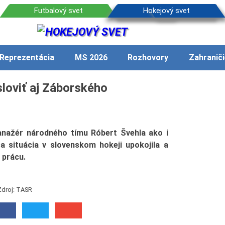
Reprezentácia
MS 2026
Rozhovory
Zahraniči
loviť aj Záborského
nažér národného tímu Róbert Švehla ako i
sa situácia v slovenskom hokeji upokojila a
 prácu.
Zdroj: TASR