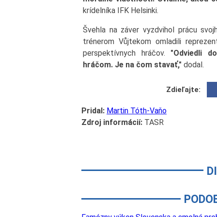
krídelníka IFK Helsinki.
Švehla na záver vyzdvihol prácu svo
trénerom Vůjtekom omladili reprezen
perspektívnych hráčov.
"Odviedli d
hráčom. Je na čom stavať,"
dodal.
Zdieľajte:
Pridal:
Martin Tóth-Vaňo
Zdroj informácií:
TASR
D
PODO