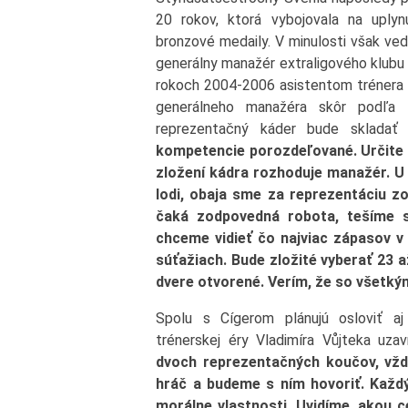
20 rokov, ktorá vybojovala na uply
bronzové medaily. V minulosti však ved
generálny manažér extraligového klubu D
rokoch 2004-2006 asistentom trénera 
generálneho manažéra skôr podľa 
reprezentačný káder bude sklada
kompetencie porozdeľované. Určite 
zložení kádra rozhoduje manažér. U
lodi, obaja sme za reprezentáciu zo
čaká zodpovedná robota, tešíme s
chceme vidieť čo najviac zápasov v 
súťažiach. Bude zložité vyberať 23 
dvere otvorené. Verím, že so všetký
Spolu s Cígerom plánujú osloviť a
trénerskej éry Vladimíra Vůjteka uzav
dvoch reprezentačných koučov, vždy
hráč a budeme s ním hovoriť. Každý
morálne vlastnosti. Uvidíme, akou c