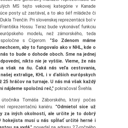
nulých MS tejto vekovej kategórie v Kanade
úce posty už zastával, a to ako šéf mládeže či
ukla Trenčín. Pri slovenskej reprezentácii bol v
Františka Hossu. Teraz bude vykonávať funkciu
európskeho modelu, než zámorského, teda
ť spoločne s Cígerom.
"So Zdenom máme
nechcem, aby to fungovalo ako v NHL, kde o
 nás to bude o dohode oboch. Sme na jednej
dpovední, nikto nie je vyššie. Vieme, že nás
a však na ňu. Čaká nás veľa cestovania,
našej extralige, KHL i v ďalších európskych
až 25 hráčov na turnaje. U nás má však každý
mi nájdeme spoločnú reč,"
pokračoval Švehla.
j útočníka Tomáša Záborského, ktorý počas
rel reprezentačnú kariéru.
"Odmietol síce už
 za iných okolností, ale určite je to dobrý
 hokejista musí u nás spĺňať určité herné i
estou sa vydá,"
povedal na adresu 27-ročného