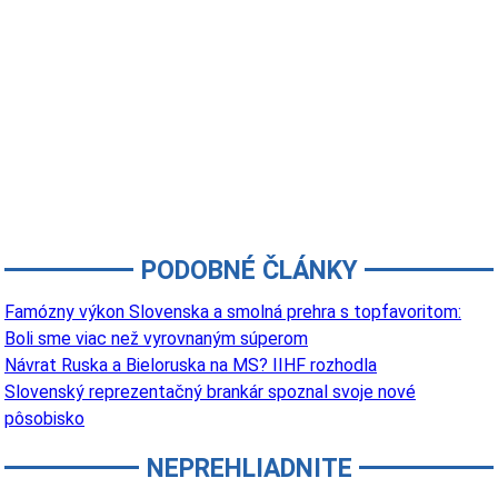
PODOBNÉ ČLÁNKY
Famózny výkon Slovenska a smolná prehra s topfavoritom:
Boli sme viac než vyrovnaným súperom
Návrat Ruska a Bieloruska na MS? IIHF rozhodla
Slovenský reprezentačný brankár spoznal svoje nové
pôsobisko
NEPREHLIADNITE