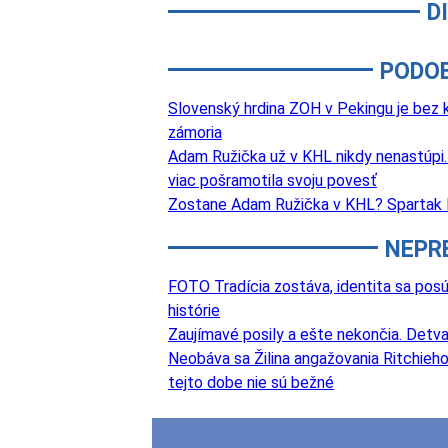
D
PODO
Slovenský hrdina ZOH v Pekingu je bez k
zámoria
Adam Ružička už v KHL nikdy nenastúpi. 
viac pošramotila svoju povesť
Zostane Adam Ružička v KHL? Spartak 
NEPR
FOTO Tradícia zostáva, identita sa posú
histórie
Zaujímavé posily a ešte nekončia. Det
Neobáva sa Žilina angažovania Ritchieho?
tejto dobe nie sú bežné