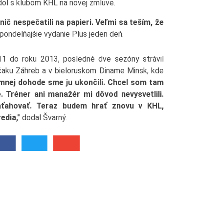
dol s klubom KHL na novej zmluve.
ič nespečatili na papieri. Veľmi sa teším, že
pondelňajšie vydanie Plus jeden deň.
11 do roku 2013, posledné dve sezóny strávil
aku Záhreb a v bieloruskom Diname Minsk, kde
mnej dohode sme ju ukončili. Chcel som tam
. Tréner ani manažér mi dôvod nevysvetlili.
aťahovať. Teraz budem hrať znovu v KHL,
edia,"
dodal Švarný.