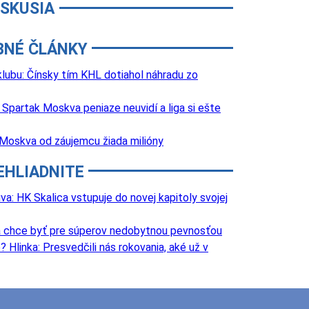
ISKUSIA
BNÉ ČLÁNKY
lubu: Čínsky tím KHL dotiahol náhradu zo
Spartak Moskva peniaze neuvidí a liga si ešte
Moskva od záujemcu žiada milióny
EHLIADNITE
va: HK Skalica vstupuje do novej kapitoly svojej
va chce byť pre súperov nedobytnou pevnosťou
 Hlinka: Presvedčili nás rokovania, aké už v