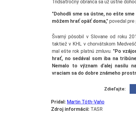
Tridsaťročný obranca sa už ústne doho
"Dohodli sme sa ústne, no ešte sme n
môžem hrať opäť doma,"
povedal pre 
Švarný pôsobil v Slovane od roku 20
taktiež v KHL v chorvátskom Medvešč
mal ešte rok platnú zmluvu.
"Po vzájo
hrať, no sedával som iba na tribúne
Nemalo to význam ďalej nasilu n
vraciam sa do dobre známeho prostr
Zdieľajte:
Pridal:
Martin Tóth-Vaňo
Zdroj informácií:
TASR