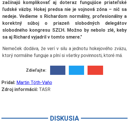
začínajú komplikovať aj doteraz fungujúce priateľské
ľudské väzby. Hokej predsa nie je vojnová zóna – nič sa
nedeje. Vedieme s Richardom normálny, profesionálny a
korektný súboj o priazeň slobodných delegátov
slobodného kongresu SZĽH. Možno by nebolo zlé, keby
sa aj Richard vyjadril v tomto smere."
Nemeček dodáva, že verí v silu a jednotu hokejového zväzu,
ktorý normálne funguje a plní si všetky povinnosti, ktoré má.
Zdieľajte:
Pridal:
Martin Tóth-Vaňo
Zdroj informácií:
TASR
DISKUSIA