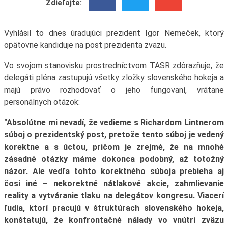
Zdieľajte:
Vyhlásil to dnes úradujúci prezident Igor Nemeček, ktorý
opätovne kandiduje na post prezidenta zväzu.
Vo svojom stanovisku prostredníctvom TASR zdôrazňuje, že
delegáti pléna zastupujú všetky zložky slovenského hokeja a
majú právo rozhodovať o jeho fungovaní, vrátane
personálnych otázok:
"Absolútne mi nevadí, že vedieme s Richardom Lintnerom
súboj o prezidentský post, pretože tento súboj je vedený
korektne a s úctou, pričom je zrejmé, že na mnohé
zásadné otázky máme dokonca podobný, až totožný
názor. Ale vedľa tohto korektného súboja prebieha aj
čosi iné – nekorektné nátlakové akcie, zahmlievanie
reality a vytváranie tlaku na delegátov kongresu. Viacerí
ľudia, ktorí pracujú v štruktúrach slovenského hokeja,
konštatujú, že konfrontačné nálady vo vnútri zväzu