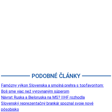
PODOBNÉ ČLÁNKY
Famózny výkon Slovenska a smolná prehra s topfavoritom:
Boli sme viac než vyrovnaným súperom
Návrat Ruska a Bieloruska na MS? IIHF rozhodla
Slovenský reprezentačný brankár spoznal svoje nové
pôsobisko