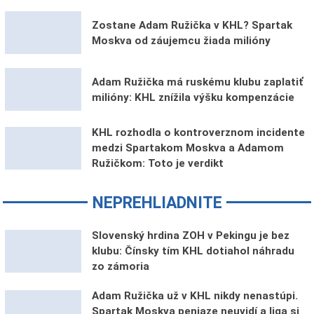
Zostane Adam Ružička v KHL? Spartak
Moskva od záujemcu žiada milióny
Adam Ružička má ruskému klubu zaplatiť
milióny: KHL znížila výšku kompenzácie
KHL rozhodla o kontroverznom incidente
medzi Spartakom Moskva a Adamom
Ružičkom: Toto je verdikt
NEPREHLIADNITE
Slovenský hrdina ZOH v Pekingu je bez
klubu: Čínsky tím KHL dotiahol náhradu
zo zámoria
Adam Ružička už v KHL nikdy nenastúpi.
Spartak Moskva peniaze neuvidí a liga si