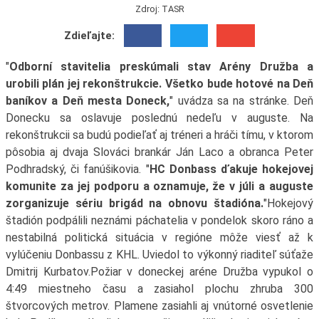
Zdroj: TASR
Zdieľajte:
"
Odborní stavitelia preskúmali stav Arény Družba a
urobili plán jej rekonštrukcie. Všetko bude hotové na Deň
baníkov a Deň mesta Doneck,
" uvádza sa na stránke. Deň
Donecku sa oslavuje poslednú nedeľu v auguste. Na
rekonštrukcii sa budú podieľať aj tréneri a hráči tímu, v ktorom
pôsobia aj dvaja Slováci brankár Ján Laco a obranca Peter
Podhradský, či fanúšikovia. "
HC Donbass ďakuje hokejovej
komunite za jej podporu a oznamuje, že v júli a auguste
zorganizuje sériu brigád na obnovu štadióna.
"Hokejový
štadión podpálili neznámi páchatelia v pondelok skoro ráno a
nestabilná politická situácia v regióne môže viesť až k
vylúčeniu Donbassu z KHL. Uviedol to výkonný riaditeľ súťaže
Dmitrij Kurbatov.Požiar v doneckej aréne Družba vypukol o
4:49 miestneho času a zasiahol plochu zhruba 300
štvorcových metrov. Plamene zasiahli aj vnútorné osvetlenie