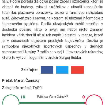
haly. Podľa portálu dialog.ua požiar zapálili ozbrojenci, ktorí sa
vlámali do budovy, zviazali strážnikov a ukradli kancelársku
techniku, plazmové obrazovky, trezor z fanshopu i služobné
autá. Zároveň zničili server, na ktorom sú uložené informácie z
kamerového systému. Podľa ukrajinských médií neprišiel v
dôsledku požiaru nikto o život ani nebol nikto zranený.
Incident však zhoršil už aj tak napätú situáciu v meste, ktoré
je v súčasnosti dejiskom prudkých bojov.Aréna Družba je
symbolom niekoľkých športových úspechov v dejinách
samostatnej Ukrajiny. Zrodilo sa v nej i 11 svetových rekordov,
ktoré tu vytvoril legendárny žrdkár Sergej Bubka.
Zdieľajte:
Pridal:
Martin Černický
Zdroj informácií:
TASR