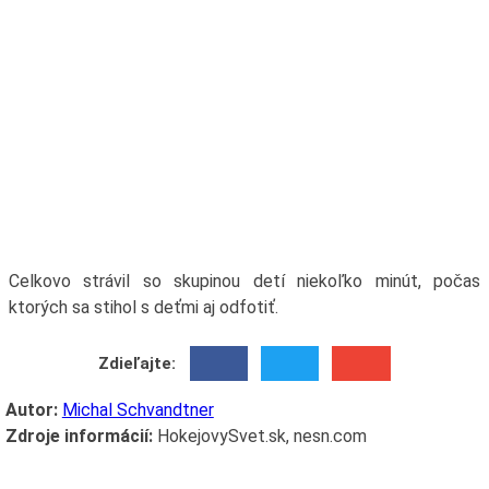
Celkovo strávil so skupinou detí niekoľko minút, počas
ktorých sa stihol s deťmi aj odfotiť.
Zdieľajte:
Autor:
Michal Schvandtner
Zdroje informácií:
HokejovySvet.sk, nesn.com