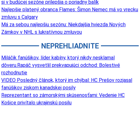
si v budúcej sezóne prilepšia o poriadny balík
Najlepšie platený obranca Flames: Šimon Nemec má vo vrecku
zmluvu s Calgary
Má za sebou najlepšiu sezónu: Niekdajšia hviezda Nových
Zámkov v NHL s lukratívnou zmluvou
NEPREHLIADNITE
Miláčik fanúšikov, líder kabíny, ktorý nikdy nesklamal
dôveru.Rapáč vysvetlil prekvapujúci odchod: Bolestivé
rozhodnutie
VIDEO Posledný článok, ktorý im chýbal: HC Prešov rozjasal
fanúšikov ziskom kanadskej posily
Reprezentant so zámorskými skúsenosťami: Vedenie HC
Košice privítalo ukrajinskú posilu