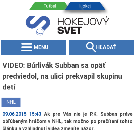
MENU
HĽADAŤ
VIDEO: Búrlivák Subban sa opäť
predviedol, na ulici prekvapil skupinu
detí
NHL
09.06.2015 15:43
Ak pre Vás nie je P.K. Subban práve
obľúbeným hráčom v NHL, tak možno po prečítaní tohto
článku a vzhliadnutí videa zmeníte názor.