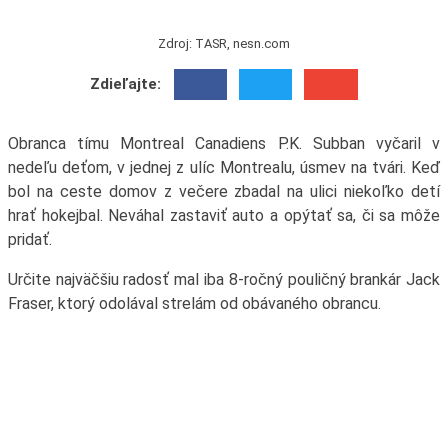
Zdroj: TASR, nesn.com
Zdieľajte:
Obranca tímu Montreal Canadiens P.K. Subban vyčaril v
nedeľu deťom, v jednej z ulíc Montrealu, úsmev na tvári. Keď
bol na ceste domov z večere zbadal na ulici niekoľko detí
hrať hokejbal. Neváhal zastaviť auto a opýtať sa, či sa môže
pridať.
Určite najväčšiu radosť mal iba 8-ročný pouličný brankár Jack
Fraser, ktorý odolával strelám od obávaného obrancu.