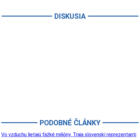
DISKUSIA
PODOBNÉ ČLÁNKY
Vo vzduchu lietajú ťažké milióny. Traja slovenskí reprezentanti