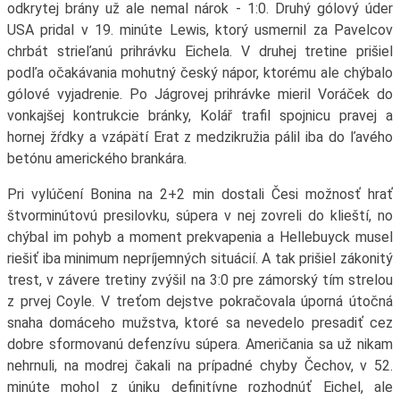
odkrytej brány už ale nemal nárok - 1:0. Druhý gólový úder
USA pridal v 19. minúte Lewis, ktorý usmernil za Pavelcov
chrbát strieľanú prihrávku Eichela. V druhej tretine prišiel
podľa očakávania mohutný český nápor, ktorému ale chýbalo
gólové vyjadrenie. Po Jágrovej prihrávke mieril Voráček do
vonkajšej kontrukcie bránky, Kolář trafil spojnicu pravej a
hornej žŕdky a vzápätí Erat z medzikružia pálil iba do ľavého
betónu amerického brankára.
Pri vylúčení Bonina na 2+2 min dostali Česi možnosť hrať
štvorminútovú presilovku, súpera v nej zovreli do klieští, no
chýbal im pohyb a moment prekvapenia a Hellebuyck musel
riešiť iba minimum nepríjemných situácií. A tak prišiel zákonitý
trest, v závere tretiny zvýšil na 3:0 pre zámorský tím strelou
z prvej Coyle. V treťom dejstve pokračovala úporná útočná
snaha domáceho mužstva, ktoré sa nevedelo presadiť cez
dobre sformovanú defenzívu súpera. Američania sa už nikam
nehrnuli, na modrej čakali na prípadné chyby Čechov, v 52.
minúte mohol z úniku definitívne rozhodnúť Eichel, ale