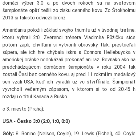
domáci výber 3:0 a po dvoch rokoch sa na svetovom
šampionáte opäť tešili zo zisku cenného kovu. Zo Štokholmu
2013 si takisto odviezli bronz.
Američania položili základ svojho triumfu už v úvodnej tretine,
ktorú vyhrali 2:0. Zverenci trénera Vladimíra Růžičku síce
potom zapli, chvíľami si vytvorili obrovský tlak, prestrieľali
súpera, ale ich hre chýbala iskra a Connora Hellebuycka v
americkej bránke nedokázali prekonať ani raz. Rovnako ako na
predchádzajúcom domácom šampionáte v roku 2004 tak
zostali Česi bez cenného kovu, aj pred 11 rokmi im medailový
sen vzali USA, keď ich vyradili už vo štvrťfinále. Šampionát
vyvrcholí večerným zápasom, v ktorom si to od 20.45 h
rozdajú o titul Kanada a Rusko.
o 3. miesto (Praha):
USA - Česko 3:0 (2:0, 1:0, 0:0)
Góly:
8. Bonino (Nelson, Coyle), 19. Lewis (Eichel), 40. Coyle