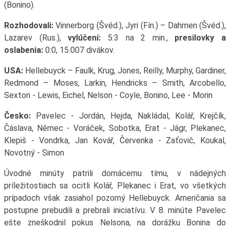
(Bonino).
Rozhodovali:
Vinnerborg (Švéd.), Jyri (Fín.) – Dahmen (Švéd.),
Lazarev (Rus.),
vylúčení:
5:3 na 2 min.,
presilovky a
oslabenia:
0:0, 15.007 divákov.
USA:
Hellebuyck – Faulk, Krug, Jones, Reilly, Murphy, Gardiner,
Redmond – Moses, Larkin, Hendricks – Smith, Arcobello,
Sexton - Lewis, Eichel, Nelson - Coyle, Bonino, Lee - Morin
Česko:
Pavelec - Jordán, Hejda, Nakládal, Kolář, Krejčík,
Čáslava, Němec - Voráček, Sobotka, Erat - Jágr, Plekanec,
Klepiš - Vondrka, Jan Kovář, Červenka - Zaťovič, Koukal,
Novotný - Simon
Úvodné minúty patrili domácemu tímu, v nádejných
príležitostiach sa ocitli Kolář, Plekanec i Erat, vo všetkých
prípadoch však zasiahol pozorný Hellebuyck. Američania sa
postupne prebudili a prebrali iniciatívu. V 8. minúte Pavelec
ešte zneškodnil pokus Nelsona, na dorážku Bonina do