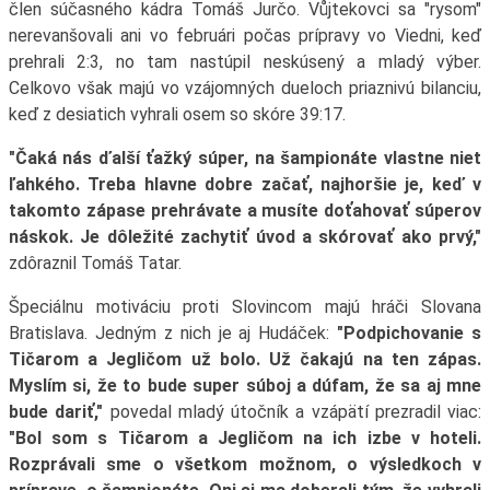
člen súčasného kádra Tomáš Jurčo. Vůjtekovci sa "rysom"
nerevanšovali ani vo februári počas prípravy vo Viedni, keď
prehrali 2:3, no tam nastúpil neskúsený a mladý výber.
Celkovo však majú vo vzájomných dueloch priaznivú bilanciu,
keď z desiatich vyhrali osem so skóre 39:17.
"Čaká nás ďalší ťažký súper, na šampionáte vlastne niet
ľahkého. Treba hlavne dobre začať, najhoršie je, keď v
takomto zápase prehrávate a musíte doťahovať súperov
náskok. Je dôležité zachytiť úvod a skórovať ako prvý,"
zdôraznil Tomáš Tatar.
Špeciálnu motiváciu proti Slovincom majú hráči Slovana
Bratislava. Jedným z nich je aj Hudáček:
"Podpichovanie s
Tičarom a Jegličom už bolo. Už čakajú na ten zápas.
Myslím si, že to bude super súboj a dúfam, že sa aj mne
bude dariť,"
povedal mladý útočník a vzápätí prezradil viac:
"Bol som s Tičarom a Jegličom na ich izbe v hoteli.
Rozprávali sme o všetkom možnom, o výsledkoch v