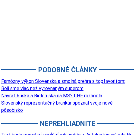
PODOBNÉ ČLÁNKY
Famózny výkon Slovenska a smolná prehra s topfavoritom:
Boli sme viac než vyrovnaným súperom
Návrat Ruska a Bieloruska na MS? IIHF rozhodla
Slovenský reprezentačný brankár spoznal svoje nové
pôsobisko
NEPREHLIADNITE
Tiež bude pomáhať napĺňať ich ambície: Aj talentovaný mladík