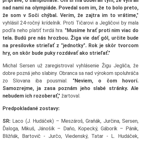
príprave, o šampionáte. Oni si ma doberali tým, že vyhrali
nad nami na olympiáde. Povedal som im, že to bolo preto,
že som v Soči chýbal. Verím, že zajtra im to vrátime,"
vyhlásil 24-ročný krídelník. Proti Tičarovi a Jegličovi by mala
podľa neho platiť tvrdá hra.
"Musíme hrať proti nim viac do
tela. Budú pre nás hrozbou. Žiga vie dať gól, určite bude
na presilovke strieľať z "jednotky". Rok je skôr tvorcom
hry, on skôr bude puky rozdávať ako strieľať."
Michal Sersen už zaregistroval vyhlásenie Žigu Jegliča, že
dobre pozná jeho slabiny. Obranca sa nad výrokom spoluhráča
zo Slovana iba pousmial.
"Neviem, o čom hovorí.
Samozrejme, ja zasa poznám jeho slabé stránky. Ale
nebudem ich rozoberať,"
žartoval.
Predpokladané zostavy:
SR:
Laco (J. Hudáček) – Meszároš, Graňák, Jurčina, Sersen,
Ďaloga, Mikuš, Jánošík – Daňo, Kopecký, Gáborík – Pánik,
Bližňák, Bartovič - Jurčo, Viedenský, Tatar - L. Hudáček,