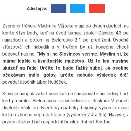
Zdieľajte:
Zverenci trénera Vladimíra Vůjteka majú po dvoch dueloch na
konte štyri body, keď na úvod turnaja zdolali Dánsko 4:3 po
nájazdoch a potom aj Bielorusko 2:1 po predĺžení. Úvodné
víťazstvá ich nabudili a v treťom by už konečne chceli
bodovať naplno.
"My si na Slovincov veríme. Myslím si, že
máme lepšie a kvalitnejšie mužstvo. Už to len musíme
ukázať na ľade. Určite to bude ťažký súboj. Ja osobne
očakávam málo gólov, určite nebude výsledok 6:6,"
povedal útočník Libor Hudáček.
Slovinci naopak zatiaľ nezískali na šampionáte ani jediný bod,
keď prehrali s Bieloruskom a následne aj s Ruskom. V oboch
dueloch však predviedli sympatický bojovný výkon a svoju
kožu rozhodne nepredali lacno (výsledky 2:4 a 3:5). Navyše, v
prvom stretnutí ich nepodržal brankár Robert Kristan.