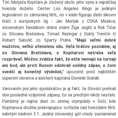
Tím Matjaža Kopitara je zložený okolo jeho syna a najväčšej
hviezdy Anžeho. Center Los Angeles Kings je jediným
legionárom zo zámorskej NHL, no v kádri figurujú ďalší šikovní
hráči z európskych líg - Jan Muršak z CSKA Moskva,
slovenským fanúšikom dobre známi Žiga Jeglič a Rok Tičar
zo Slovana Bratislava, Tomaž Razingar z Dukly Trenčín či
Robert Sabolič zo Sparty Praha.
"Majú veľmi dobré
mužstvo, veľkú ofenzívnu silu. Veľa hráčov poznáme, aj
zo Slovana Bratislava, o Kopitarovi netreba veľa
rozprávať. Možno zvádza fakt, že ešte nemajú na turnaji
ani bod, ale proti Rusom odohrali solídny zápas, o čom
svedčí aj konečný výsledok,"
upozornil pred najbližším
súperom obranca a asistent kapitána Dominik Graňák.
Varovaním pre jeho spoluhráčov je aj fakt, že Slováci prehrali
oba posledné vzájomné zápasy, čo sa predtým nikdy nestalo.
Pamätný je najmä duel zo zimnej olympiády v Soči, kde
Kopitarova družina prekvapujúco zvíťazila nad hviezdami NHL
nabitým kádrom 3:1. Jediný slovenský gól vtedy zaznamenal