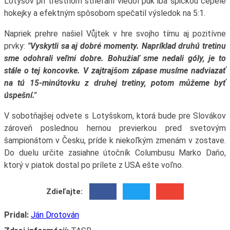
Lotyšov pri trestnom strieľaní viedol puk iba špičkou čepele
hokejky a efektným spôsobom spečatil výsledok na 5:1.
Napriek prehre našiel Vůjtek v hre svojho tímu aj pozitívne
prvky:
"Vyskytli sa aj dobré momenty. Napríklad druhú tretinu
sme odohrali veľmi dobre. Bohužiaľ sme nedali góly, je to
stále o tej koncovke. V zajtrajšom zápase musíme nadviazať
na tú 15-minútovku z druhej tretiny, potom můžeme byť
úspešní."
V sobotňajšej odvete s Lotyšskom, ktorá bude pre Slovákov
zároveň poslednou hernou previerkou pred svetovým
šampionátom v Česku, príde k niekoľkým zmenám v zostave.
Do duelu určite zasiahne útočník Columbusu Marko Daňo,
ktorý v piatok dostal po prílete z USA ešte voľno.
Zdieľajte:
Pridal:
Ján Drotován