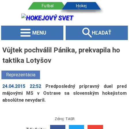
MENU
HĽADAŤ
Vůjtek pochválil Pánika, prekvapila ho
taktika Lotyšov
Reprezentácia
24.04.2015 22:52
Predposledný prípravný duel pred
májovými MS v Ostrave sa slovenským hokejistom
absolútne nevydaril.
Zdroj: TASR