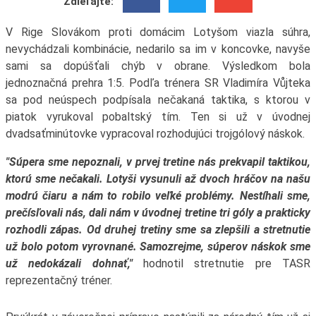
Zdieľajte:
V Rige Slovákom proti domácim Lotyšom viazla súhra,
nevychádzali kombinácie, nedarilo sa im v koncovke, navyše
sami sa dopúšťali chýb v obrane. Výsledkom bola
jednoznačná prehra 1:5. Podľa trénera SR Vladimíra Vůjteka
sa pod neúspech podpísala nečakaná taktika, s ktorou v
piatok vyrukoval pobaltský tím. Ten si už v úvodnej
dvadsaťminútovke vypracoval rozhodujúci trojgólový náskok.
"Súpera sme nepoznali, v prvej tretine nás prekvapil taktikou,
ktorú sme nečakali. Lotyši vysunuli až dvoch hráčov na našu
modrú čiaru a nám to robilo veľké problémy. Nestíhali sme,
prečísľovali nás, dali nám v úvodnej tretine tri góly a prakticky
rozhodli zápas. Od druhej tretiny sme sa zlepšili a stretnutie
už bolo potom vyrovnané. Samozrejme, súperov náskok sme
už nedokázali dohnať,"
hodnotil stretnutie pre TASR
reprezentačný tréner.