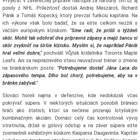
Prvýkrát v záverečnej príprave nastúpili za národný tím už aj
posily z NHL. Príležitosť dostali Andrej Meszároš, Richard
Pánik a Tomáš Kopecký, ktorý prevzal funkciu kapitána. Na
ich výkone však bolo badať, že sa ešte celkom nezžili s
väčším európskym klziskom.
"Sme radi, že prišli o týždeň
skôr. Mohli tak odohrať dva prípravné zápasy a majú šancu si
skôr zvyknúť na širšie klzisko. Myslím si, že napríklad Pánik
hral veľmi dobre,"
pochválil Vůjtek krídelníka Toronta Maple
Leafs. Ani za nepriaznivého stavu neuvažoval tréner o zmene
na brankárskom poste:
"Potrebujeme dostať Jána Laca do
zápasového tempa. Dlho bol chorý, potrebujeme, aby sa v
bránke zabýval."
Slováci horeli najma v defenzíve, kde nedokázali včas
pokrývať súpera. V niektorých situáciách posobili brániaci
hráči ako štatisti, ktorí sa nečinne prizerajú lotyšským
kombinačným akciám. Domáci celý čas kontrolovali vývoj
stretnutia, držali si gólový odstup a na záver súpera ešte
zosmiešnili exhibičným kúskom Kasparsa Daugavinša. Kapitán