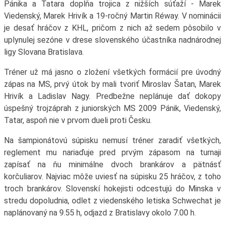
Pánika a Tatara dopĺňa trojica z nižších súťaží - Marek
Viedenský, Marek Hrivík a 19-ročný Martin Réway. V nominácii
je desať hráčov z KHL, pričom z nich až sedem pôsobilo v
uplynulej sezóne v drese slovenského účastníka nadnárodnej
ligy Slovana Bratislava.
Tréner už má jasno o zložení všetkých formácií pre úvodný
zápas na MS, prvý útok by mali tvoriť Miroslav Šatan, Marek
Hrivík a Ladislav Nagy. Predbežne neplánuje dať dokopy
úspešný trojzáprah z juniorských MS 2009 Pánik, Viedenský,
Tatar, aspoň nie v prvom dueli proti Česku.
Na šampionátovú súpisku nemusí tréner zaradiť všetkých,
reglement mu nariaďuje pred prvým zápasom na turnaji
zapísať na ňu minimálne dvoch brankárov a pätnásť
korčuliarov. Najviac môže uviesť na súpisku 25 hráčov, z toho
troch brankárov. Slovenskí hokejisti odcestujú do Minska v
stredu dopoludnia, odlet z viedenského letiska Schwechat je
naplánovaný na 9.55 h, odjazd z Bratislavy okolo 7.00 h.