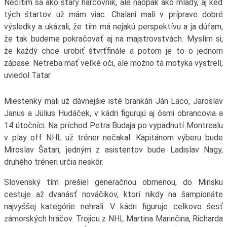
Necítim sa ako starý harcovník, ale naopak ako mladý, aj keď
tých štartov už mám viac. Chalani mali v príprave dobré
výsledky a ukázali, že tím má nejakú perspektívu a ja dúfam,
že tak budeme pokračovať aj na majstrovstvách. Myslím si,
že každý chce urobiť štvrťfinále a potom je to o jednom
zápase. Netreba mať veľké oči, ale možno tá motyka vystrelí,
uviedol Tatar.
Miestenky mali už dávnejšie isté brankári Ján Laco, Jaroslav
Janus a Július Hudáček, v kádri figurujú aj ôsmi obrancovia a
14 útočníci. Na príchod Petra Budaja po vypadnutí Montrealu
v play off NHL už tréner nečakal. Kapitánom výberu bude
Miroslav Šatan, jedným z asistentov bude Ladislav Nagy,
druhého tréneri určia neskôr.
Slovenský tím prešiel generačnou obmenou, do Minsku
cestuje až dvanásť nováčikov, ktorí nikdy na šampionáte
najvyššej kategórie nehrali. V kádri figuruje celkovo šesť
zámorských hráčov. Trojicu z NHL Martina Marinčina, Richarda