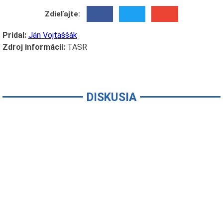
Zdieľajte:
Pridal:
Ján Vojtaššák
Zdroj informácií:
TASR
DISKUSIA