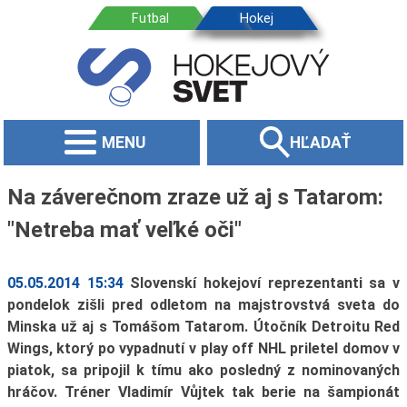
MENU
HĽADAŤ
Na záverečnom zraze už aj s Tatarom:
"Netreba mať veľké oči"
05.05.2014 15:34
Slovenskí hokejoví reprezentanti sa v
pondelok zišli pred odletom na majstrovstvá sveta do
Minska už aj s Tomášom Tatarom. Útočník Detroitu Red
Wings, ktorý po vypadnutí v play off NHL priletel domov v
piatok, sa pripojil k tímu ako posledný z nominovaných
hráčov. Tréner Vladimír Vůjtek tak berie na šampionát