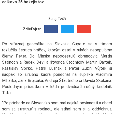
celkovo 25 hokejistov.
Zdroj: TASR
Zdieľajte:
Po víťaznej generálke na Slovakia Cupe-e sa s tímom
rozlúčila šestica hráčov, ktorým ostal v rukách nepopulárny
čierny Peter. Do Minska nepocestujú obrancovia Martin
Štajnoch a Radek Deyl a štvorica útočníkov Martin Bartek,
Rastislav Špirko, Patrik Lušňák a Peter Zuzin. Vůjtek si
naopak zo širšieho kádra ponechal na súpiske Vladimíra
Mihálika, Jána Brejčáka, Andreja Šťastného či Dávida Skokana.
Posledným prírastkom v kádri je dvadsaťtriročný krídelník
Tatar.
"Po príchode na Slovensko som mal nejaké povinnosti a chcel
som sa stretnúť s rodinou, ale stihol som si aj oddýchnuť.