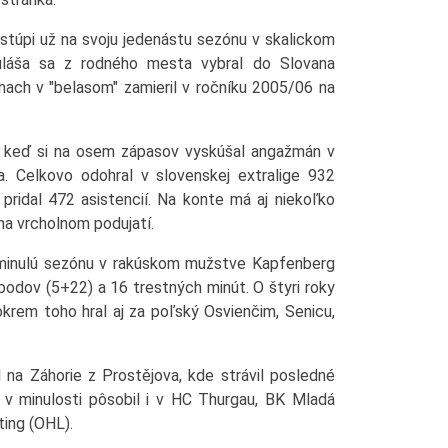
stúpi už na svoju jedenástu sezónu v skalickom
uláša sa z rodného mesta vybral do Slovana
nach v "belasom" zamieril v ročníku 2005/06 na
, keď si na osem zápasov vyskúšal angažmán v
ra. Celkovo odohral v slovenskej extralige 932
 pridal 472 asistencií. Na konte má aj niekoľko
 na vrcholnom podujatí.
 minulú sezónu v rakúskom mužstve Kapfenberg
bodov (5+22) a 16 trestných minút. O štyri roky
, okrem toho hral aj za poľský Osvienčim, Senicu,
 na Záhorie z Prostějova, kde strávil posledné
v minulosti pôsobil i v HC Thurgau, BK Mladá
ting (OHL).