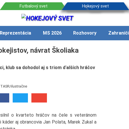
Reprezentácia
MS 2026
Rozhovory
Zahraniči
okejistov, návrat Školiaka
ci, klub sa dohodol aj s triom ďalších hráčov
 TASR/ilustračne
silnil o kvarteto hráčov na čele s veteránom
 káder aj obrancovia Jan Polata, Marek Zukal a
 stránka.