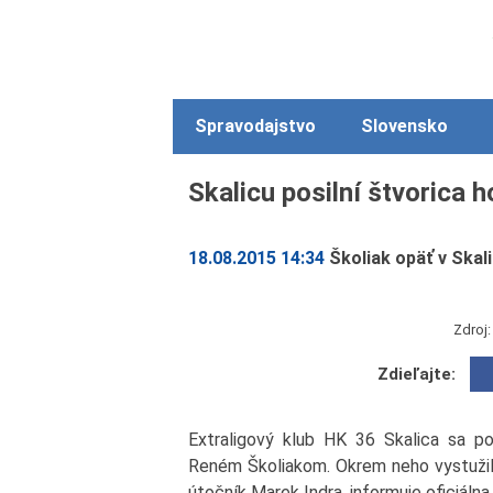
Spravodajstvo
Slovensko
Skalicu posilní štvorica h
18.08.2015 14:34
Školiak opäť v Skali
Zdroj:
Zdieľajte:
Extraligový klub HK 36 Skalica sa po
Reném Školiakom. Okrem neho vystužili
útočník Marek Indra, informuje oficiálna