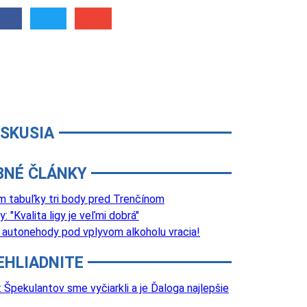
ISKUSIA
BNÉ ČLÁNKY
m tabuľky tri body pred Trenčínom
 "Kvalita ligy je veľmi dobrá"
d autonehody pod vplyvom alkoholu vracia!
EHLIADNITE
Špekulantov sme vyčiarkli a je Ďaloga najlepšie