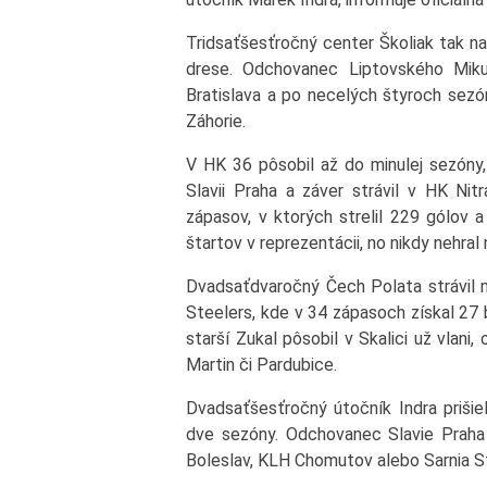
Tridsaťšesťročný center Školiak tak na
drese. Odchovanec Liptovského Mik
Bratislava a po necelých štyroch sezó
Záhorie.
V HK 36 pôsobil až do minulej sezóny
Slavii Praha a záver strávil v HK Nit
zápasov, v ktorých strelil 229 gólov a
štartov v reprezentácii, no nikdy nehral
Dvadsaťdvaročný Čech Polata strávil
Steelers, kde v 34 zápasoch získal 27 
starší Zukal pôsobil v Skalici už vlani
Martin či Pardubice.
Dvadsaťšesťročný útočník Indra prišiel
dve sezóny. Odchovanec Slavie Praha 
Boleslav, KLH Chomutov alebo Sarnia S