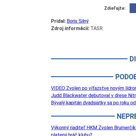
Zdieľajte:
Pridal:
Boris Silný
Zdroj informácií:
TASR
D
PODO
VIDEO Zvolen po víťazstve novým lídro
Judd Blackwater debutoval v drese Nitry:
Bývalý kapitán dvadsiatky sa po roku o
NEPR
Výkonný riaditeľ HKM Zvolen Brumerčík: 
platený hráč klubu?